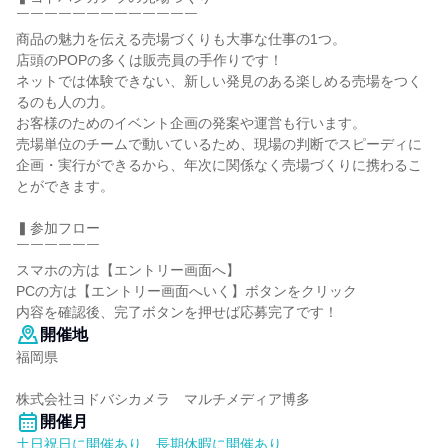
￣￣￣￣￣￣￣￣￣￣￣￣￣
商品の魅力を伝える売場づくりも大事な仕事の1つ。
店頭のPOPの多くは販売員の手作りです！
ネットでは体験できない、新しい発見のある楽しめる売場をつく
るのも人の力。
お客様のためのイベント企画の発案や運営も行います。
売場単位のチームで動いているため、現場の判断でスピーディに
企画・実行ができるから、年次に関係なく売場づくりに携わるこ
とができます。
▍参加フロー
￣￣￣￣￣￣
スマホの方は【エントリー画面へ】
PCの方は【エントリー画面へいく】ボタンをクリック
内容を確認後、完了ボタンを押せば応募完了です！
開催地
福岡県
株式会社ヨドバシカメラ マルチメディア博多
開催月
土日祝日に開催あり、長期休暇に開催あり