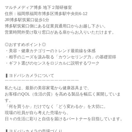
￣￣￣￣￣￣￣￣￣￣
マルチメディア博多 地下２階研修室
住所：福岡県福岡市博多区博多駅中央街6-12
JR博多駅筑紫口徒歩1分
博多駅筑紫口側にある従業員通用口からお越し下さい。
営業時間外受け取り窓口がある扉からお入りいただけます。
◎おすすめポイント◎
・美容・健康カテゴリーのトレンド最前線を体感
・相手のニーズを汲み取る「カウンセリング力」の基礎習得
・ギフト選びのセンスをロジカルに説明するワーク
▍ヨドバシカメラについて
￣￣￣￣￣￣￣￣￣￣￣￣￣￣￣￣￣￣
私たちは、最新の美容家電から健康器具まで、
お客様のQOL（生活の質）を高める製品を幅広く展開していま
す。
「何を買うか」だけでなく「どう変わるか」を大切に。
現場の社員が自ら考えた売場から、
日々の生活に彩りと自信を届けるパートナーを目指しています。
▍ヨドバシカメラの売場づくり