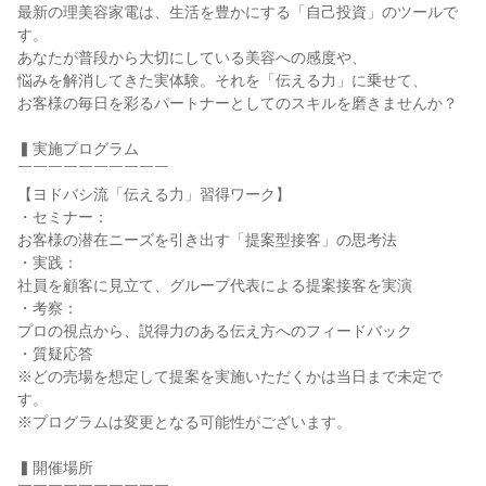
最新の理美容家電は、生活を豊かにする「自己投資」のツールで
す。
あなたが普段から大切にしている美容への感度や、
悩みを解消してきた実体験。それを「伝える力」に乗せて、
お客様の毎日を彩るパートナーとしてのスキルを磨きませんか？
▍実施プログラム
￣￣￣￣￣￣￣￣￣￣
【ヨドバシ流「伝える力」習得ワーク】
・セミナー：
お客様の潜在ニーズを引き出す「提案型接客」の思考法
・実践：
社員を顧客に見立て、グループ代表による提案接客を実演
・考察：
プロの視点から、説得力のある伝え方へのフィードバック
・質疑応答
※どの売場を想定して提案を実施いただくかは当日まで未定で
す。
※プログラムは変更となる可能性がございます。
▍開催場所