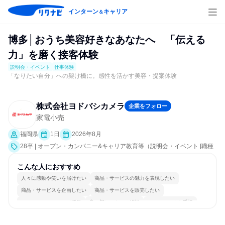
インターン
キャリア
＆
博多│おうち美容好きなあなたへ 「伝える
力」を磨く接客体験
説明会・イベント
仕事体験
「なりたい自分」への架け橋に。感性を活かす美容・提案体験
株式会社ヨドバシカメラ
企業をフォロー
家電小売
福岡県
1日
2026年8月
28卒 | オープン・カンパニー&キャリア教育等（説明会・イベント [職種
研究、課題解決プログラム、職場見学会、社員交流会、会社説明会]、仕
事体験）
こんな人におすすめ
人々に感動や笑いを届けたい
商品・サービスの魅力を表現したい
商品・サービスを企画したい
商品・サービスを販売したい
コミュニケーションが活発
常に新しいものに挑戦
チームワークを重視
一つの専門分野を極める
若手が裁量を持てる環境
人とたくさん会話する