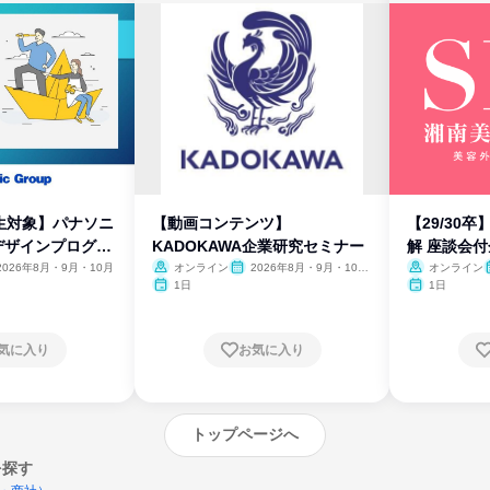
生対象】パナソニ
【動画コンテンツ】
【29/30
デザインプログラ
KADOKAWA企業研究セミナー
解 座談会
2026年8月・9月・10月
オンライン
2026年8月・9月・10
オンライン
月・11月・12月
1日
1日
気に入り
お気に入り
トップページへ
を探す