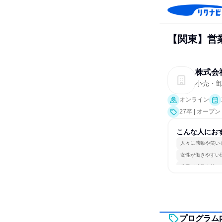
【関東】営
株式会
小売・卸
オンライン
27卒 | オー
こんな人にお
人々に感動や笑い
女性が働きやすい
若手が裁量を持て
プログラム