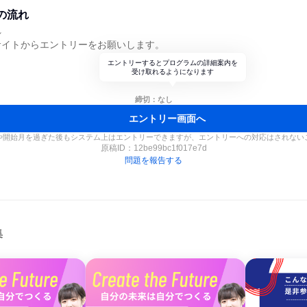
の流れ
れ
サイトからエントリーをお願いします。
エントリーするとプログラムの詳細案内を
受け取れるようになります
締切：なし
エントリー画面へ
や開始月を過ぎた後もシステム上はエントリーできますが、エントリーへの対応はされない
原稿ID：
12be99bc1f017e7d
問題を報告する
集