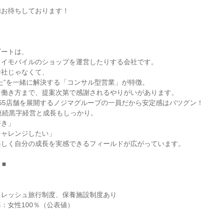
加お待ちしております！
ビートは、
ワイモバイルのショップを運営したりする会社です。
会社じゃなくて、
た”を一緒に解決する「コンサル型営業」が特徴。
ら働き方まで、提案次第で感謝されるやりがいがあります。
55店舗を展開するノジマグループの一員だから安定感はバツグン！
連続黒字経営と成長もしっかり。
好き」
チャレンジしたい」
楽しく自分の成長を実感できるフィールドが広がっています。
 ■
フレッシュ旅行制度、保養施設制度あり
：女性100％（公表値）