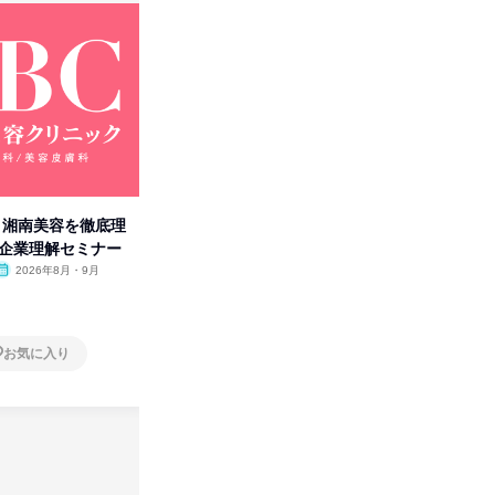
卒】湘南美容を徹底理
人事の心を動かす「自己表現」
「洋服の
付企業理解セミナー
の極意/選考官の本音を動画で公
分の強み
開
2026年8月・9月
オンライン
2026年8月・9月・10
オンラ
月・11月・12月
1日
1日
お気に入り
お気に入り