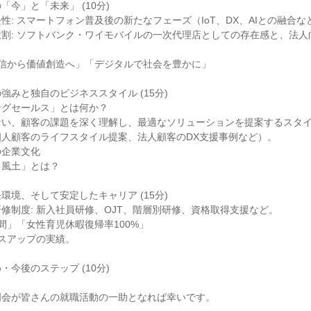
今」と「未来」 (10分)
性: スマートフォン普及後の新たなフェーズ（IoT、DX、AIとの融合な
割: ソフトバンク・ワイモバイルの一次代理店としての存在感と、法人
通信から価値創造へ」「デジタルで社会を豊かに」
強みと独自のビジネススタイル (15分)
ングセールス」とは何か？
ない、顧客の課題を深く理解し、最適なソリューションを提案するスタ
個人顧客のライフスタイル提案、法人顧客のDX支援事例など）。
の企業文化
る風土」とは？
環境、そして安定したキャリア (15分)
修制度: 新入社員研修、OJT、階層別研修、資格取得支援など。
間」「女性育児休暇復帰率100%」
スアップの実績。
今後のステップ (10分)
明会が皆さんの就職活動の一助となれば幸いです。