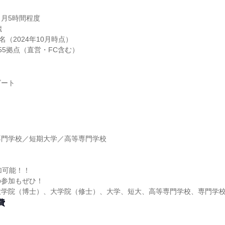
月5時間程度
歳
名（2024年10月時点）
55拠点（直営・FC含む）
ビート
専門学校／短期大学／高等専門学校
】
加可能！！
の参加もぜひ！
大学院（博士）、大学院（修士）、大学、短大、高等専門学校、専門学
費