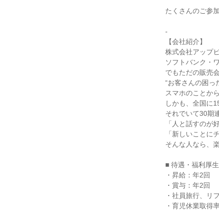
たくさんのご参
-
【会社紹介】
株式会社アップ
ソフトバンク・
でもただの販売
“お客さんの困っ
スマホのことか
しかも、全国に1
それでいて30期
「人と話すのが
「新しいことに
そんな人なら、
■ 待遇・福利厚生
・昇給：年2回
・賞与：年2回
・社員旅行、リ
・育児休業取得率