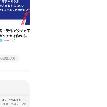
客・受付/ガクチカ不
企画・提案/成長したいあなた
【千葉】
ガクチカは作れる。
へ。最速でキャリアアップへ!!
きる!な
2026年4月
オンライン
2026年4月
オンラ
1日
1日
お気に入り
お気に入り
SBCメディカルグループ株式会社
株式会社バンダイ
理容・美容・エステ、化粧品・理美容用品小売、医療・病院
アパレル・繊維・スポーツメーカー、製造・メーカー、ゲーム制作・販売