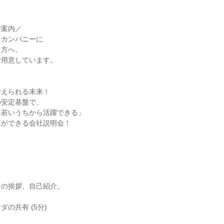
ご案内／
・カンパニーに
た方へ、
ご用意しています。
叶えられる未来！
の安定基盤で、
「若いうちから活躍できる」
造ができる会社説明会！
らの挨拶、自己紹介。
の共有 (5分)