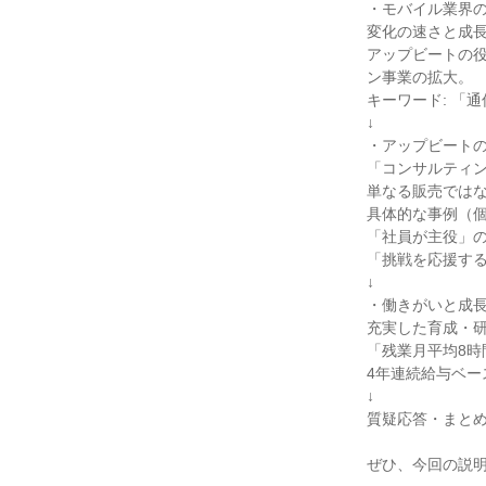
・モバイル業界の「
変化の速さと成長
アップビートの役
ン事業の拡大。
キーワード: 「
↓
・アップビートの
「コンサルティ
単なる販売では
具体的な事例（
「社員が主役」
「挑戦を応援す
↓
・働きがいと成長
充実した育成・研
「残業月平均8時
4年連続給与ベー
↓
質疑応答・まとめ・
ぜひ、今回の説