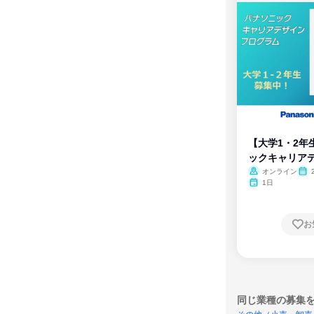
【大学1・2年
ックキャリア
ム
オンライン
1日
お
同じ業種の募集