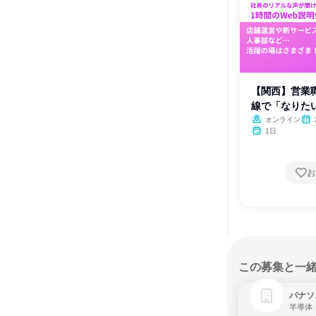
【関西】営業
線で「なりた
オンライン
1日
お
この募集と一
パナソ
半導体