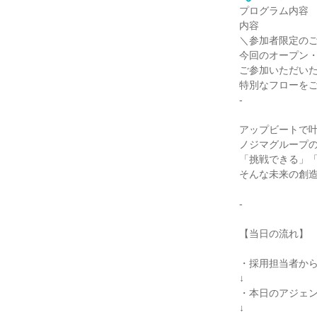
プログラム内容
内容
＼参加者限定の
今回のオープン
ご参加いただい
特別なフローを
-
アップビートで
ノジマグループ
「挑戦できる」
そんな未来の創
-
【当日の流れ】
・採用担当者か
↓
・本日のアジェンダ
↓