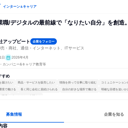
インターン
キャリア
＆
業職/デジタルの最前線で「なりたい自分」を創造
社アップビート
企業をフォロー
売・商社、通信・インターネット、ITサービス
1日
2026年4月
プン・カンパニー&キャリア教育等
すすめ
を届けたい
商品・サービスを販売したい
情熱を持って仕事に取り組む
コミュニケーション
環境で働ける
長く同じ会社に居続けられる
自分の好きな場所で働ける
明確な目標を追いか
る環境
人とたくさん会話する
募集情報
企業を知る
内容