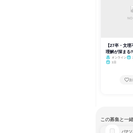
【27卒・文
理解が深まる!
オンライン
1日
お
この募集と一
パナソ