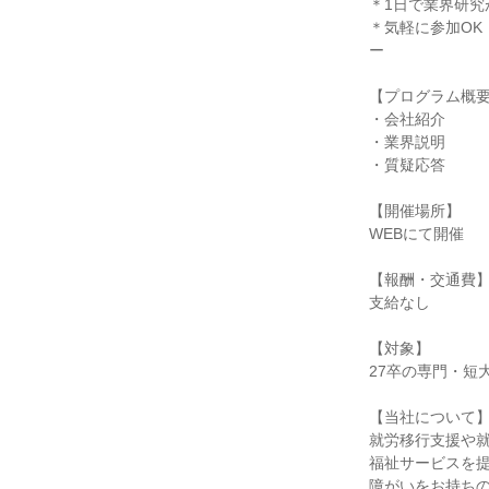
＊1日で業界研究
＊気軽に参加OK
ー
【プログラム概
・会社紹介
・業界説明
・質疑応答
【開催場所】
WEBにて開催
【報酬・交通費
支給なし
【対象】
27卒の専門・短
【当社について
就労移行支援や
福祉サービスを
障がいをお持ち