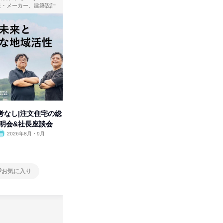
造・メーカー、建築設計
製造・メーカー
考なし|注文住宅の総
タカラトミーグループの「アソ
人事の心
説明会&社長座談会
ビ」を学ぶ 1dayセミナー
の極意/
開
2026年8月・9月
オンライン
2026年11月
オンラ
1日
1日
お気に入り
お気に入り