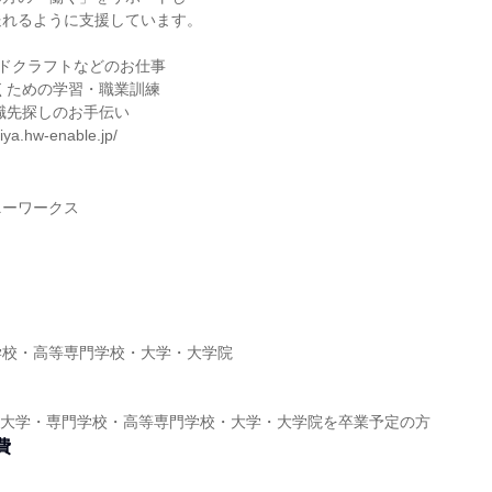
送れるように支援しています。
ンドクラフトなどのお仕事
くための学習・職業訓練
職先探しのお手伝い
ya.hw-enable.jp/
ニーワークス
】
学校・高等専門学校・大学・大学院
】
短期大学・専門学校・高等専門学校・大学・大学院を卒業予定の方
費