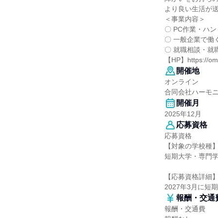
より良い生活が
＜事業内容＞
〇 PC作業・ハ
〇 一般企業で働
〇 就職相談・就
【HP】https://omi
開催地
オンライン
合同会社ハーモ
開催月
2025年12月
応募資格
応募資格
【対象の学校種
短期大学・専門
【応募資格詳細
2027年3月に
報酬・交通
報酬・交通費