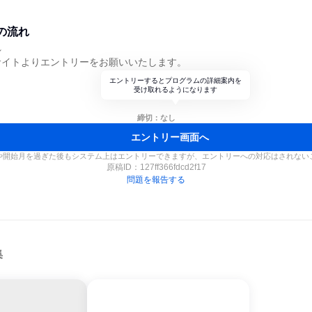
の流れ
れ
サイトよりエントリーをお願いいたします。
エントリーするとプログラムの詳細案内を
受け取れるようになります
締切：なし
エントリー画面へ
や開始月を過ぎた後もシステム上はエントリーできますが、エントリーへの対応はされない
原稿ID：
127ff366fdcd2f17
問題を報告する
集