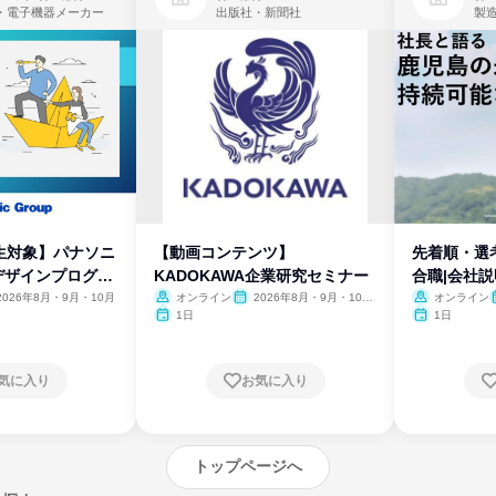
・電子機器メーカー
出版社・新聞社
製
生対象】パナソニ
【動画コンテンツ】
先着順・選
デザインプログラ
KADOKAWA企業研究セミナー
合職|会社
2026年8月・9月・10月
オンライン
2026年8月・9月・10
オンライン
月・11月・12月
1日
1日
気に入り
お気に入り
トップページへ