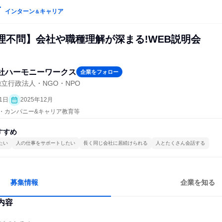
インターン
キャリア
＆
文理不問】会社や職種理解が深まる!WEB説明会
社ハーモニーワークス
企業をフォロー
立行政法人・NGO・NPO
1日
2025年12月
プン・カンパニー&キャリア教育等
すすめ
たい
人の仕事をサポートしたい
長く同じ会社に居続けられる
人とたくさん会話する
募集情報
企業を知る
内容