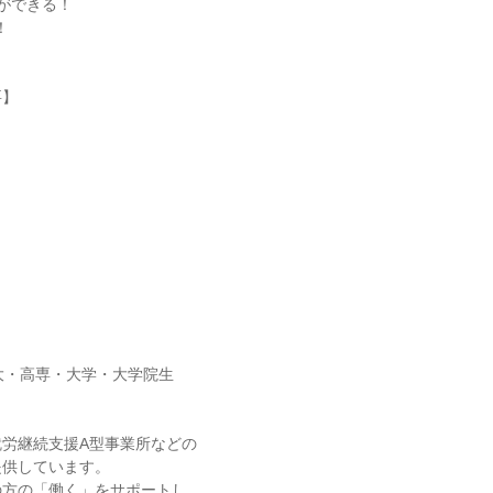
ができる！
！
要】
】
大・高専・大学・大学院生
】
就労継続支援A型事業所などの
提供しています。
の方の「働く」をサポートし