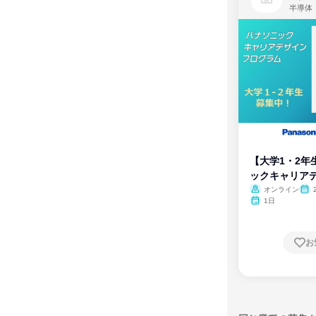
半導体
【大学1・2年
ックキャリア
ム
オンライン
1日
お