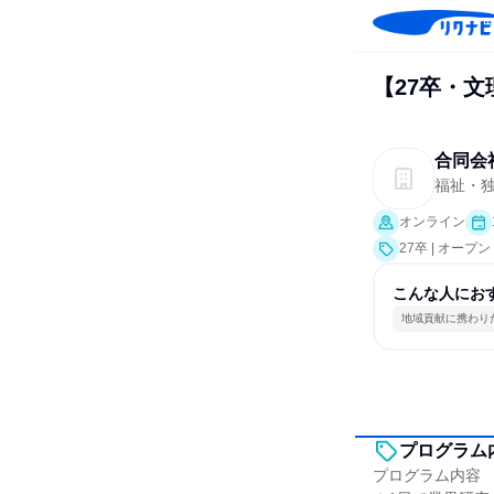
【27卒・
合同会
福祉・独
オンライン
27卒 | オー
こんな人にお
地域貢献に携わり
プログラム
プログラム内容