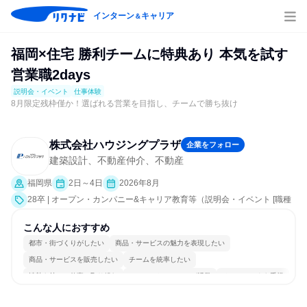
インターン
キャリア
＆
福岡×住宅 勝利チームに特典あり 本気を試す
営業職2days
説明会・イベント
仕事体験
8月限定残枠僅か！選ばれる営業を目指し、チームで勝ち抜け
株式会社ハウジングプラザ
企業をフォロー
建築設計、不動産仲介、不動産
福岡県
2日～4日
2026年8月
28卒 | オープン・カンパニー&キャリア教育等（説明会・イベント [職種
研究、課題解決プログラム、社員交流会、会社説明会、業界研究]、仕事
体験）
こんな人におすすめ
都市・街づくりがしたい
商品・サービスの魅力を表現したい
商品・サービスを販売したい
チームを統率したい
情熱を持って仕事に取り組む
コミュニケーションが活発
チームワークを重視
個人の能力を重視
明確な目標を追いかける
若手が裁量を持てる環境