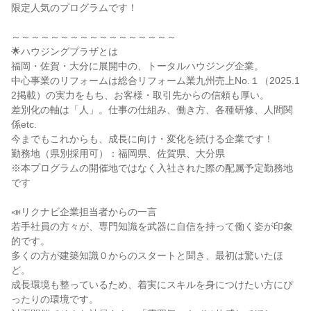
限定人気のプログラムです！
～～～～～～～～～～～～～～～～～
🌟ハウジングプラザとは
福岡・佐賀・大分に展開中の、トータルハウジング企業。
中心事業のリフォームは総合リフォーム業九州売上No.１（2025.1
2掲載）の実力をもち、お客様・取引先からの信頼も厚い。
差別化の軸は「人」。仕事の仕組み、働き方、各種研修、人間関
係etc.
今までもこれからも、成長に向け・変化を続ける企業です！
勤務地（県別採用可）：福岡県、佐賀県、大分県
※本プログラムの開催地ではなく入社された際の配属予定勤務地
です
📣リクナビ企業担当者からの一言
若手社員の方々が、専門知識を武器に自信を持って働く姿が印象
的です。
多くの方が建築知識０からのスタートと聞き、最初は驚いたほ
ど。
成長環境も整っているため、着実にスキルを身につけたい方にぴ
ったりの環境です。