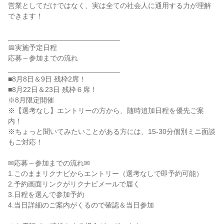
営業としてだけではなく、実は全ての社会人に通用する力が理解
できます！
____________________________
📅実施予定日程
応募～参加までの流れ
____________________________
■8月8日＆9日 残枠2席！
■8月22日＆23日 残枠６席！
※8月限定開催
※【選考なし】エントリーの方から、随時追加日程を優先ご案
内！
※ちょっと聞いてみたいことがある方には、15-30分個別ミニ面談
もご対応！
✉応募～参加までの流れ✉
1.このままリクナビからエントリー（選考なしで即予約可能）
2.予約画面リンクがリクナビメールで届く
3.日程を選んで参加予約
4.当日詳細のご案内がくるので確認＆当日参加