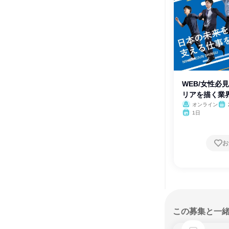
WEB/女性必
リアを描く業
オンライン
1日
お
この募集と一