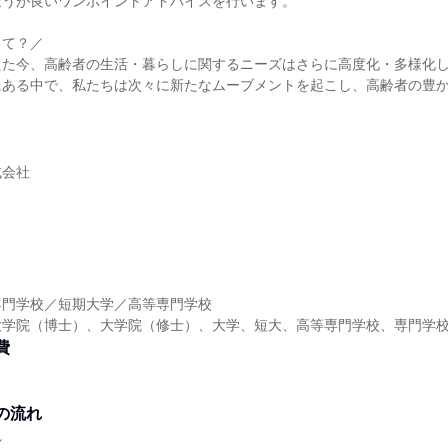
ほうが良いワンポイントアドバイスを行います。
って？／
えた今、高齢者の生活・暮らしに関するニーズはさらに高度化・多様化
にある中で、私たちは次々に新たなムーブメントを起こし、高齢者の豊
式会社
】
専門学校／短期大学／高等専門学校
大学院（博士）、大学院（修士）、大学、短大、高等専門学校、専門学
費
の流れ
れ