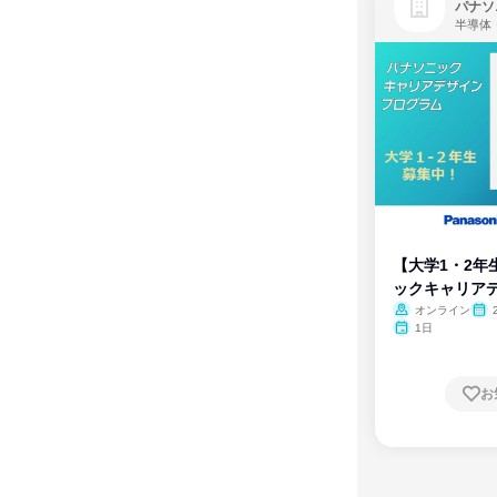
パナソ
半導体
【大学1・2年
ックキャリア
ム
オンライン
1日
お