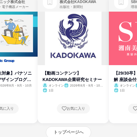
ニック株式会社
株式会社KADOKAWA
・電子機器メーカー
出版社・新聞社
生対象】パナソニ
【動画コンテンツ】
【29/30
デザインプログラ
KADOKAWA企業研究セミナー
解 座談会
2026年8月・9月・10月
オンライン
2026年8月・9月・10
オンライン
月・11月・12月
1日
1日
気に入り
お気に入り
トップページへ