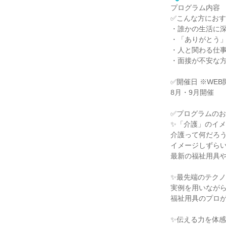
プログラム内容
✅こんな方にお
・誰かの生活に
・「ありがとう
・人と関わる仕
・面接が不安な
✅開催日 ※WEB
8月・9月開催
✅プログラムの
✨「介護」のイメ
介護って何だろ
イメージしずら
最新の福祉用具
✨最先端のテク
実例を用いなが
福祉用具のプロ
✨伝える力を体