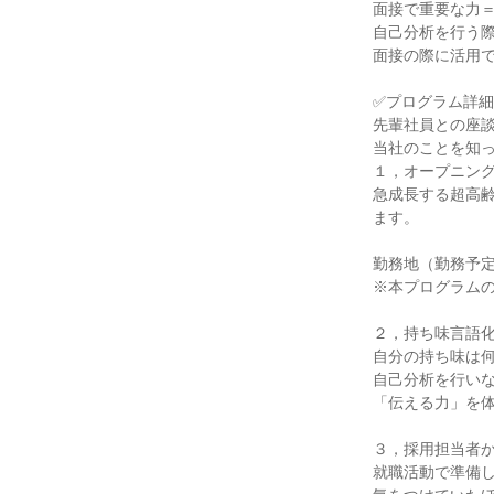
面接で重要な力
自己分析を行う
面接の際に活用
✅プログラム詳細
先輩社員との座
当社のことを知
１，オープニン
急成長する超高
ます。
勤務地（勤務予
※本プログラム
２，持ち味言語
自分の持ち味は
自己分析を行い
「伝える力」を
３，採用担当者
就職活動で準備