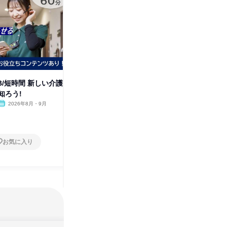
B/短時間 新しい介護
介護職/WEB/短時間 新しい介護
営業職/
知ろう!
のカタチを知ろう!
要な極意
2026年8月・9月
オンライン
2026年8月・9月
オンラ
1日
1日
お気に入り
お気に入り