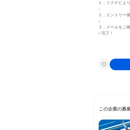
１，リクナビよ
↓
２，エントリー
↓
３，メールをご
✅完了！
この企業の募