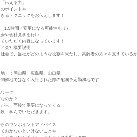
＝「伝える力」
際のポイントや
できるテクニックをお伝えします！
（1.5時間／変更になる可能性あり）
談会や会社見学を行い、
っていただく内容になっています！
グ／会社概要説明
齢社会で、当社がどのような役割を果たし、高齢者の方々を支えている
定地）：岡山県、広島県、山口県
の開催地ではなく入社された際の配属予定勤務地です
化ワーク
何なのか？
ながら、面接で重要になってくる
体験・学んでいただきます。
からのワンポイントアドバイス
しておかないといけないことや