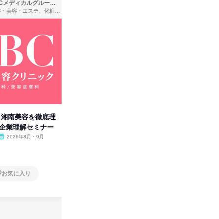
SBCメディカルグループ株式会社
株式会社バンダイ
理容・美容・エステ、化粧品・理美容用品小売、医療・病院
アパレル・繊維・スポーツメーカー、製造・メーカー、ゲーム制作・販売
卒】湘南美容を徹底理
人事の心を動かす「自己表現」
タカラト
付企業理解セミナー
の極意/選考官の本音を動画で公
ビ」を学
開
2026年8月・9月
オンライン
2026年8月・9月・10
オンラ
月・11月・12月
1日
1日
お気に入り
お気に入り