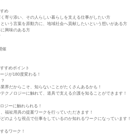
すすめ
深く寄り添い、その人らしい暮らしを支える仕事がしたい方
」という言葉を原動力に、地域社会へ貢献したいという想いがある方
事に興味のある方
方
開催
おすすめポイント
ージが180度変わる！
う？
い業界だからこそ、知らないことがたくさんあるかも！
やテクノロジーに触れて、道具で支える介護を知ることができます！
ノロジーに触れられる！
ら、福祉用具の提案ワークを行っていただきます！
がどのような視点で仕事をしているのか知れるワークになっています！
感するワーク！