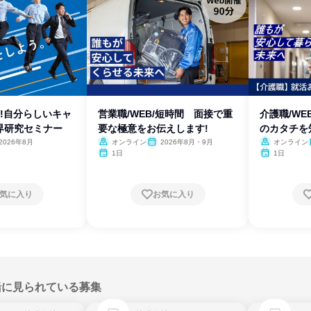
見!自分らしいキャ
営業職/WEB/短時間 面接で重
介護職/WE
界研究セミナー
要な極意をお伝えします!
のカタチを
2026年8月
オンライン
2026年8月・9月
オンライン
1日
1日
気に入り
お気に入り
緒に見られている募集