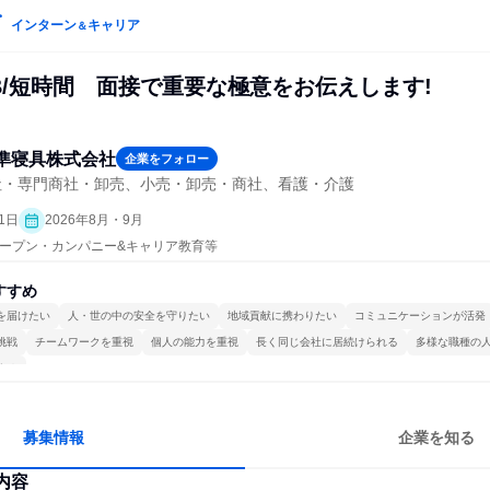
インターン
キャリア
＆
B/短時間 面接で重要な極意をお伝えします!
準寝具株式会社
企業をフォロー
社・専門商社・卸売、小売・卸売・商社、看護・介護
1日
2026年8月・9月
| オープン・カンパニー&キャリア教育等
すすめ
を届けたい
人・世の中の安全を守りたい
地域貢献に携わりたい
コミュニケーションが活発
挑戦
チームワークを重視
個人の能力を重視
長く同じ会社に居続けられる
多様な職種の
する
募集情報
企業を知る
内容