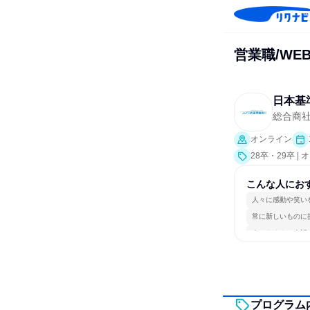
営業職/WE
日本基
総合商
オンライン
28卒・29卒 
こんな人にお
人々に感動や笑い
常に新しいものに
人とたくさん会話
プログラム