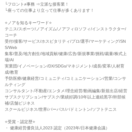
└フロント≠事務 ⇒立派な接客業！
└座っての仕事より立って仕事が多くあります！
⭐ノアを知るキーワード⭐
テニス/スポーツ/ノアイズム/ノアフィロソフィ/インストラクター/
コーチ
受付/接客/サービス/ホスピタリティ/プロ/選手/マーケティング/SN
S/Web
集客/普及/地方創生/地域貢献/健康/広告/新規事業/挑戦/裁量/株式上
場/AI
実業団/イノベーション/DX/SDGs/マネジメント/成長/変革/人材育
成/教育
予防医療/健康経営/コミュニティ/コミュニケーション/営業/コンサ
ルティング
コンサルタント/不動産/エンタメ/理念経営/動画編集/新規出店/経営
サブスクリプション/サブスク/業績好調/10年以上連続黒字/幹部候
補/店舗ビジネス
スクールビジネス/世界/パーパス/バドミントン/ソフトテニス
⭐受賞・認定歴⭐
・ 健康経営優良法人2023 認定（2023年/日本健康会議）