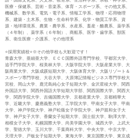
語・国際文化系、人文系、教育系、生活科学系、宗教・神学系、
医療・保健系、芸術・音楽系、体育・スポーツ系、その他文系、
機械系、数学系、電気・電子系、情報工学系、物理・応用物理
系、建築・土木系、生物・生命科学系、化学・物質工学系、資
源・地球環境系、農業・農学系、水産系、畜産・酪農系、薬学系
（４年制）、薬学系（６年制）、商船系、医学・歯学系、獣医
系、衛生医療・介護系、その他理系
⭐採用実績校⭐※その他学校も大歓迎です！
青森大学、亜細亜大学、ＥＣＣ国際外語専門学校、宇都宮大学、
追手門学院大学、桜美林大学、大阪学院大学、大阪産業大学、大
阪商業大学、大阪成蹊短期大学、大阪体育大学、大阪リゾート＆
スポーツ専門学校、大谷大学、大原簿記情報ビジネス専門学校大
宮校、岡山大学、鹿児島純心女子短期大学、金沢星稜大学、関西
外国語大学、関西外国語大学短期大学部、関西国際大学、関西大
学、関西学院大学、吉備国際大学、京都産業大学、京都精華大
学、近畿大学、慶應義塾大学、工学院大学、甲南女子大学、甲南
大学、神戸学院大学、神戸松蔭女子学院大学、神戸親和女子大
学、神戸女子大学、香蘭女子短期大学、国士舘大学、駒澤大学、
相模女子大学、札幌国際大学、尚美学園大学、城西大学、上武大
学、聖徳大学、玉川大学、千葉商科大学、中央大学、中京大学、
天理大学、戸板女子短期大学、東海大学、東京国際大学、東京成