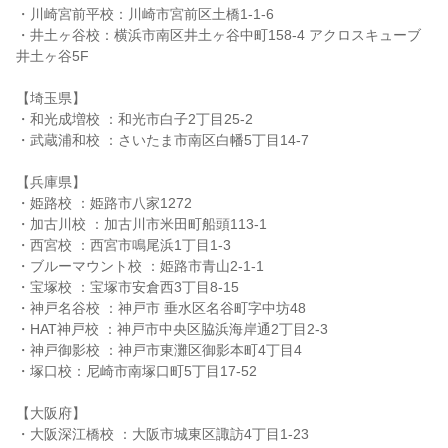
・川崎宮前平校：川崎市宮前区土橋1-1-6
・井土ヶ谷校：横浜市南区井土ヶ谷中町158-4 アクロスキューブ
井土ヶ谷5F
【埼玉県】
・和光成増校 ：和光市白子2丁目25-2
・武蔵浦和校 ：さいたま市南区白幡5丁目14-7
【兵庫県】
・姫路校 ：姫路市八家1272
・加古川校 ：加古川市米田町船頭113-1
・西宮校 ：西宮市鳴尾浜1丁目1-3
・ブルーマウント校 ：姫路市青山2-1-1
・宝塚校 ：宝塚市安倉西3丁目8-15
・神戸名谷校 ：神戸市 垂水区名谷町字中坊48
・HAT神戸校 ：神戸市中央区脇浜海岸通2丁目2-3
・神戸御影校 ：神戸市東灘区御影本町4丁目4
・塚口校：尼崎市南塚口町5丁目17-52
【大阪府】
・大阪深江橋校 ：大阪市城東区諏訪4丁目1-23