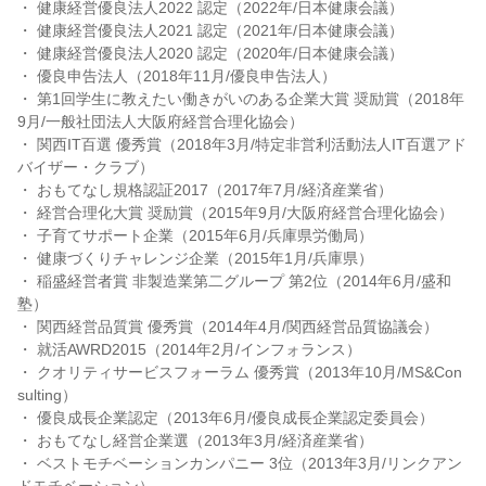
・ 健康経営優良法人2022 認定（2022年/日本健康会議）
・ 健康経営優良法人2021 認定（2021年/日本健康会議）
・ 健康経営優良法人2020 認定（2020年/日本健康会議）
・ 優良申告法人（2018年11月/優良申告法人）
・ 第1回学生に教えたい働きがいのある企業大賞 奨励賞（2018年
9月/一般社団法人大阪府経営合理化協会）
・ 関西IT百選 優秀賞（2018年3月/特定非営利活動法人IT百選アド
バイザー・クラブ）
・ おもてなし規格認証2017（2017年7月/経済産業省）
・ 経営合理化大賞 奨励賞（2015年9月/大阪府経営合理化協会）
・ 子育てサポート企業（2015年6月/兵庫県労働局）
・ 健康づくりチャレンジ企業（2015年1月/兵庫県）
・ 稲盛経営者賞 非製造業第二グループ 第2位（2014年6月/盛和
塾）
・ 関西経営品質賞 優秀賞（2014年4月/関西経営品質協議会）
・ 就活AWRD2015（2014年2月/インフォランス）
・ クオリティサービスフォーラム 優秀賞（2013年10月/MS&Con
sulting）
・ 優良成長企業認定（2013年6月/優良成長企業認定委員会）
・ おもてなし経営企業選（2013年3月/経済産業省）
・ ベストモチベーションカンパニー 3位（2013年3月/リンクアン