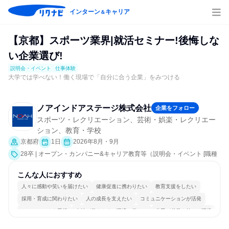
インターン
キャリア
＆
【京都】スポーツ業界|就活セミナー!後悔しな
い企業選び!
説明会・イベント
仕事体験
大学では学べない！働く現場で「自分に合う企業」をみつける
ノアインドアステージ株式会社
企業をフォロー
スポーツ・レクリエーション、芸術・娯楽・レクリエー
ション、教育・学校
京都府
1日
2026年8月・9月
28卒 | オープン・カンパニー&キャリア教育等（説明会・イベント [職種
研究、社員交流会、就活サポート、会社説明会、業界研究]、仕事体験）
こんな人におすすめ
人々に感動や笑いを届けたい
健康促進に携わりたい
教育支援をしたい
採用・育成に関わりたい
人の成長を支えたい
コミュニケーションが活発
チームワークを重視
女性が働きやすい環境で働ける
若手が裁量を持てる環境
人とたくさん会話する