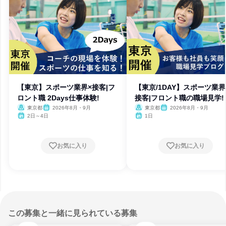
【東京】スポーツ業界×接客|フ
【東京/1DAY】スポーツ業界
ロント職 2Days仕事体験!
接客|フロント職の職場見学!
東京都
2026年8月・9月
東京都
2026年8月・9月
2日～4日
1日
お気に入り
お気に入り
この募集と一緒に見られている募集