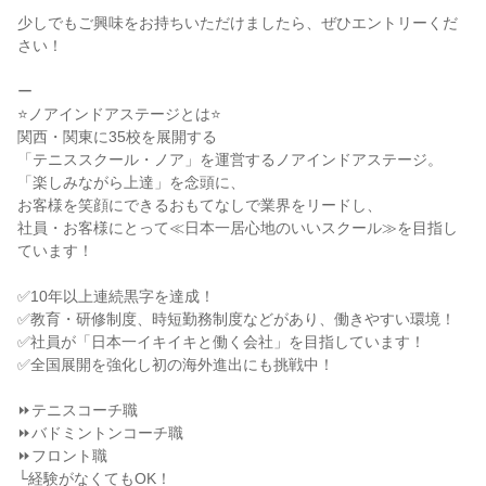
少しでもご興味をお持ちいただけましたら、ぜひエントリーくだ
さい！
ー
⭐ノアインドアステージとは⭐
関西・関東に35校を展開する
「テニススクール・ノア」を運営するノアインドアステージ。
「楽しみながら上達」を念頭に、
お客様を笑顔にできるおもてなしで業界をリードし、
社員・お客様にとって≪日本一居心地のいいスクール≫を目指し
ています！
✅10年以上連続黒字を達成！
✅教育・研修制度、時短勤務制度などがあり、働きやすい環境！
✅社員が「日本一イキイキと働く会社」を目指しています！
✅全国展開を強化し初の海外進出にも挑戦中！
⏩テニスコーチ職
⏩バドミントンコーチ職
⏩フロント職
└経験がなくてもOK！