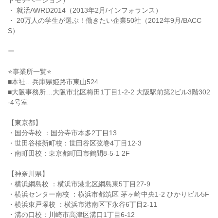
ドモチベーション）
・ 就活AWRD2014（2013年2月/インフォランス）
・ 20万人の学生が選ぶ！働きたい企業50社（2012年9月/BACC
S）
ー
⭐事業所一覧⭐
■本社…兵庫県姫路市東山524
■大阪事務所…大阪市北区梅田1丁目1-2-2 大阪駅前第2ビル3階302
-4号室
【東京都】
・国分寺校 ：国分寺市本多2丁目13
・世田谷桜新町校：世田谷区弦巻4丁目12-3
・南町田校：東京都町田市鶴間8-5-1 2F
【神奈川県】
・横浜綱島校 ：横浜市港北区綱島東5丁目27-9
・横浜センター南校 ：横浜市都筑区 茅ヶ崎中央1-2 ひかりビル5F
・横浜東戸塚校 ：横浜市港南区下永谷6丁目2-11
・溝の口校：川崎市高津区溝口1丁目6-12