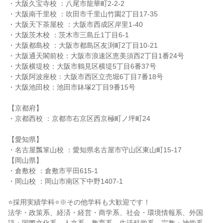
・大阪久宝寺校 ：八尾市龍華町2-2-2
・大阪南千里校 ：吹田市千里山竹園2丁目17-35
・大阪天下茶屋校 ：大阪市西成区岸里1-40
・大阪茨木校 ：茨木市三島丘1丁目6-1
・大阪都島校 ：大阪市都島区友渕町2丁目10-21
・大阪通天閣前校：大阪市浪速区恵美須西2丁目1番24号
・大阪横堤校：大阪市鶴見区横堤5丁目6番37号
・大阪阿波座校：大阪市西区立売堀6丁目7番18号
・大阪池田校：池田市鉢塚2丁目9番15号
【京都府】
・京都西校 ：京都市右京区西京極町ノ坪町24
【愛知県】
・名古屋瓢箪山校 ：愛知県名古屋市守山区東山町15-17
【岡山県】
・倉敷校 ：倉敷市平田615-1
・岡山校 ：岡山市南区下中野1407-1
⭐採用実績学科⭐※その他学科も大歓迎です！
法学・政策系、経済・経営・商学系、社会・環境情報系、外国