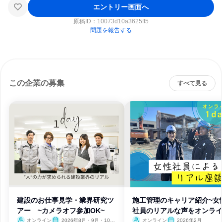
エントリー画面へ
原稿ID：
10073d10a3625ff5
問題を報告する
この企業の募集
すべて見る
建設のお仕事見学・業界研究ツ
施工管理のキャリア紹介~女
アー ~カメラオフ参加OK~
社員のリアルな声をオンラ
で~
オンライン
2026年8月・9月・10
オンライン
2026年2月