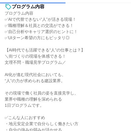
プログラム内容
プログラム内容
✅AIで代替できない“人”が活きる現場！
✅職種理解＆社員との交流ができる！
✅自己分析やキャリア選択のヒントに！
✅UIターン希望の方にもピッタリ◎
【AI時代でも活躍できる“人”の仕事とは？】
＼街づくりの現場を体感できる！
文理不問・職場見学プログラム／
AI化が進む現代社会においても、
“人”の力が求められる建設業界。
その現場で働く社員の姿を直接見学し、
業界や職種の理解を深められる
1日プログラムです。
✅こんな人におすすめ
・地元安定企業で自分らしく働きたい方
・自分の強みや弱みが活かせる