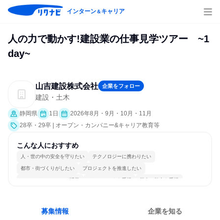
インターン
キャリア
＆
人の力で動かす!建設業の仕事見学ツアー ~1
day~
山吉建設株式会社
企業をフォロー
建設・土木
静岡県
1日
2026年8月・9月・10月・11月
28卒・29卒 | オープン・カンパニー&キャリア教育等
こんな人におすすめ
人・世の中の安全を守りたい
テクノロジーに携わりたい
都市・街づくりがしたい
プロジェクトを推進したい
コミュニケーションが活発
チームワークを重視
個人の能力を重視
女性が働きやすい環境で働ける
一つの専門分野を極める
人とたくさん会話する
募集情報
企業を知る