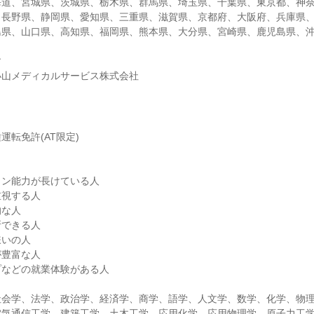
海道、宮城県、茨城県、栃木県、群馬県、埼玉県、千葉県、東京都、神
、長野県、静岡県、愛知県、三重県、滋賀県、京都府、大阪府、兵庫県
島県、山口県、高知県、福岡県、熊本県、大分県、宮崎県、鹿児島県、
す
小山メディカルサービス株式会社
運転免許(AT限定)
】
ョン能力が長けている人
重視する人
的な人
断できる人
嫌いの人
が豊富な人
プなどの就業体験がある人
社会学、法学、政治学、経済学、商学、語学、人文学、数学、化学、物
電気通信工学、建築工学、土木工学、応用化学、応用物理学、原子力工