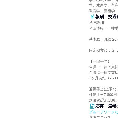
学、水産学、畜産
教育学、芸術学
報酬・交通
給与詳細
※基本給・一律
基本給：月給 26万
固定残業代：な
【一律手当】
全員に一律で支
全員に一律で支
1ヶ月あたり760
通勤手当(上限なし
外勤手当7,60
別途 残業代支給
応募・選考
グループワーク
選考プロセス