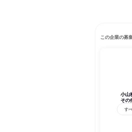
この企業の募
小山
その
す