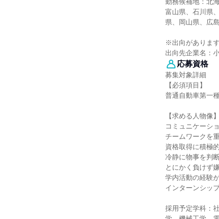
勤務候補地：北
富山県、石川県
県、岡山県、広
※出向がありま
出向先企業名：
応募資格
募集対象詳細
【必須項目】
普通自動車第一種
【求める人物像
コミュニケーシ
チームワークを
資格取得に積極
冷静に物事を判
とにかく負けず
学内活動の経験
インターンシッ
採用予定学科：
学、機械工学、