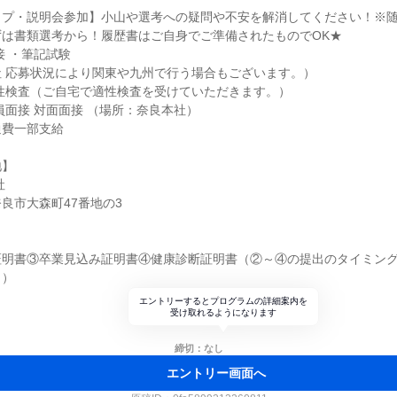
ップ・説明会参加】小山や選考への疑問や不安を解消してください！※
ずは書類選考から！履歴書はご自身でご準備されたものでOK★
接 ・筆記試験
 応募状況により関東や九州で行う場合もございます。）
性検査（ご自宅で適性検査を受けていただきます。）
員面接 対面面接 （場所：奈良本社）
通費一部支給
地】
社
良市大森町47番地の3
証明書③卒業見込み証明書④健康診断証明書（②～④の提出のタイミン
。）
エントリーするとプログラムの詳細案内を
受け取れるようになります
締切：なし
エントリー画面へ