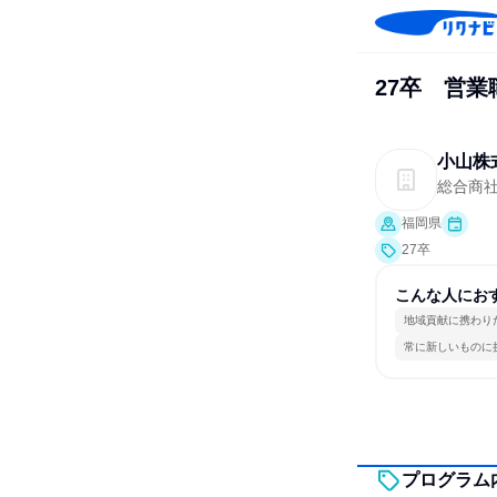
27卒 営業
小山株
総合商社
福岡県
27卒
こんな人にお
地域貢献に携わり
常に新しいものに
プログラム