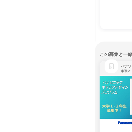
この募集と一
パナソ
半導体