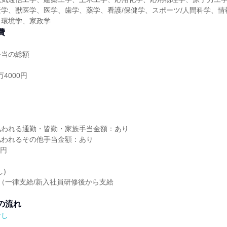
学、獣医学、医学、歯学、薬学、看護/保健学、スポーツ/人間科学、情
、環境学、家政学
費
手当の総額
4000円
し
払われる通勤・皆勤・家族手当金額：あり
払われるその他手当金額：あり
0円
)
0円（一律支給/新入社員研修後から支給
。
の流れ
なし