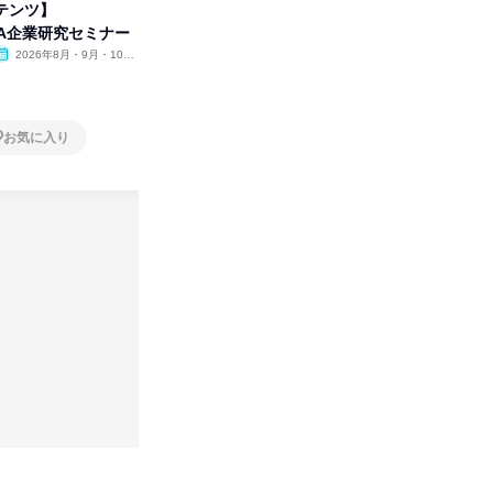
テンツ】
先着順・選考なし|注文住宅の総
タカラト
WA企業研究セミナー
合職|会社説明会&社長座談会
ビ」を学
2026年8月・9月・10
オンライン
2026年8月・9月
オンラ
月・11月・12月
1日
1日
お気に入り
お気に入り