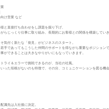
営業
業
向け営業 など
客様と直接打ち合わせをし課題を掘り下げ、
ながらじっくり仕事に取り組み、長期的にお客様との関係を構築してい
こそ気付く新たな「発見」がビジネスのスタート。
は若手であってもこうした仲間のサポートを得ながら重要なポジション
仕事ができることは大きなやりがいにもなっていきます。
をトライ＆エラーで挑戦できるのが、当社の社風。
といった垣根がないのも特徴で、その分、コミュニケーションを図る機
。配属先は入社後に決定。