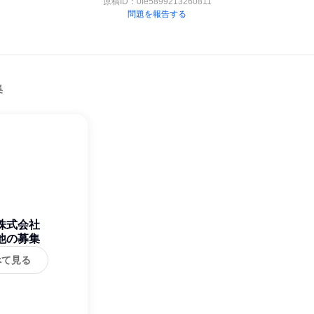
原稿ID：
0fe5899213260811
問題を報告する
集
株式会社
他の募集
べて見る