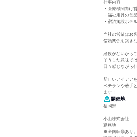
仕事内容
・医療機関向け
・福祉用具の営
・宿泊施設ホテル
当社の営業はお
信頼関係を築き
経験がないから
そうした意味で
日々感じながら
新しいアイデア
ベテランや若手
ます！
開催地
福岡県
小山株式会社
勤務地
※全国転勤あり