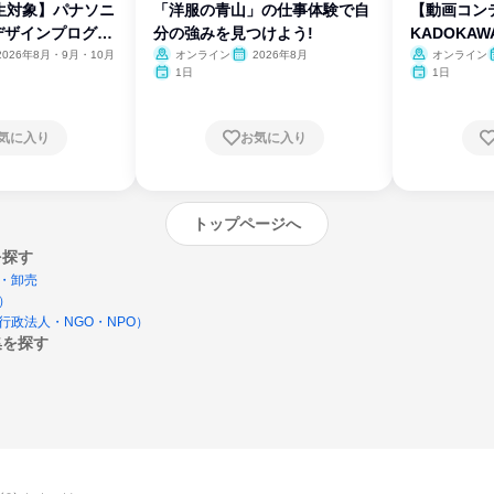
生対象】パナソニ
「洋服の青山」の仕事体験で自
【動画コン
デザインプログラ
分の強みを見つけよう!
KADOKA
2026年8月・9月・10月
オンライン
2026年8月
オンライン
1日
1日
気に入り
お気に入り
トップページへ
を探す
・卸売
）
行政法人・NGO・NPO）
集を探す
エントリーするとプログラムの詳細案内を