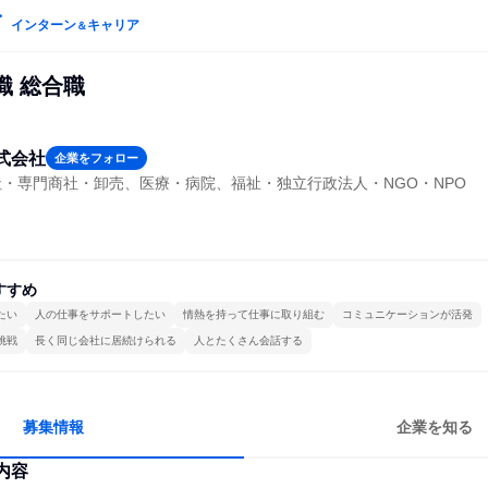
インターン
キャリア
＆
職 総合職
式会社
企業をフォロー
・専門商社・卸売、医療・病院、福祉・独立行政法人・NGO・NPO
すすめ
たい
人の仕事をサポートしたい
情熱を持って仕事に取り組む
コミュニケーションが活発
挑戦
長く同じ会社に居続けられる
人とたくさん会話する
募集情報
企業を知る
内容