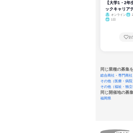
【大学1・2年
ックキャリア
ム
オンライン
1日
お
同じ業種の募集
総合商社・専門商社
その他（医療・病院
その他（福祉・独立
同じ開催地の募
福岡県