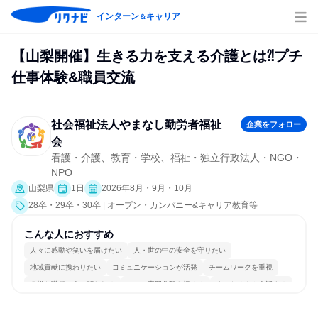
インターン
キャリア
＆
【山梨開催】生きる力を支える介護とは⁈プチ
仕事体験&職員交流
社会福祉法人やまなし勤労者福祉
企業をフォロー
会
看護・介護、教育・学校、福祉・独立行政法人・NGO・
NPO
山梨県
1日
2026年8月・9月・10月
28卒・29卒・30卒 | オープン・カンパニー&キャリア教育等
こんな人におすすめ
人々に感動や笑いを届けたい
人・世の中の安全を守りたい
地域貢献に携わりたい
コミュニケーションが活発
チームワークを重視
多様な職種の人と関われる
一つの専門分野を極める
人とたくさん会話する