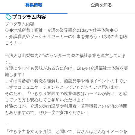
募集情報
企業を知る
プログラム内容
プログラム内容
◇◆地域密着！福祉・介護の業界研究&1dayお仕事体験◆◇
～介護職員やソーシャルワーカーの仕事を知ろう・現場の声を聴
こう！～
当法人は山梨県内7つのセンターで32の福祉事業を運営していま
す。
介護に少しでも興味がある方に向け、1dayの介護福祉士体験を実
施します！
まずは高齢者の特徴を理解し、施設見学や地域イベントの中で少
しずつコミュニケーションをとっていただきたいと思います。
そのため、「いきなり対面での就業体験はハードルが高い」と感
じている方も安心してご参加いただけます！
体験のほか、介護の魅力説明や利用者・若手職員との交流の時間
もありますので、ぜひ一度ご参加ください！
ー
「生きる力を支える介護」と聞いて、皆さんはどんなイメージを