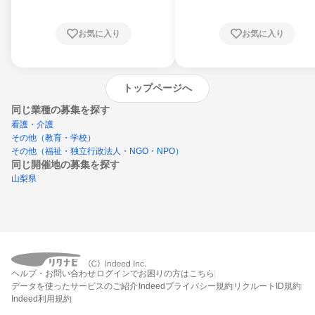
お気に入り
お気に入り
トップページへ
同じ業種の募集を探す
看護・介護
その他（教育・学校）
その他（福祉・独立行政法人・NGO・NPO）
同じ開催地の募集を探す
山梨県
エントリーするとプログラムの詳細案内を
ヘルプ・お問い合わせ
ログインでお困りの方はこちら
受け取れるようになります
データを使ったサービスのご紹介
Indeedプライバシー規約
リクルートID規約
Indeed利用規約
締切：なし