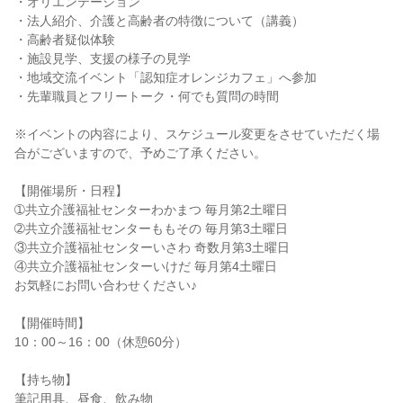
・オリエンテーション
・法人紹介、介護と高齢者の特徴について（講義）
・高齢者疑似体験
・施設見学、支援の様子の見学
・地域交流イベント「認知症オレンジカフェ」へ参加
・先輩職員とフリートーク・何でも質問の時間
※イベントの内容により、スケジュール変更をさせていただく場
合がございますので、予めご了承ください。
【開催場所・日程】
➀共立介護福祉センターわかまつ 毎月第2土曜日
➁共立介護福祉センターももその 毎月第3土曜日
③共立介護福祉センターいさわ 奇数月第3土曜日
④共立介護福祉センターいけだ 毎月第4土曜日
お気軽にお問い合わせください♪
【開催時間】
10：00～16：00（休憩60分）
【持ち物】
筆記用具、昼食、飲み物