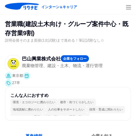
インターン
キャリア
＆
営業職(建設土木向け・グループ案件中心・既
存営業9割)
説明会後そのまま面接(1次試験)まで進める！筆記試験なし☆
巴山興業株式会社
企業をフォロー
廃棄物管理、建設・土木、物流・運行管理
東京都
27卒
こんな人におすすめ
環境・エコロジーに携わりたい
都市・街づくりがしたい
地域貢献に携わりたい
人の仕事をサポートしたい
採用・育成に関わりたい
チームワークを重視
女性が働きやすい環境で働ける
長く同じ会社に居続けられる
人とたくさん会話する
目標に追われず働ける