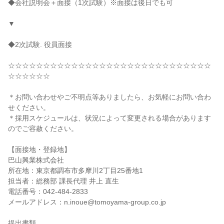
◆会社説明会＋面接（1次試験）※面接は後日でも可
▼
◆2次試験. 役員面接
☆☆☆☆☆☆☆☆☆☆☆☆☆☆☆☆☆☆☆☆☆☆☆☆☆☆☆☆☆
☆☆☆☆☆☆
＊お問い合わせやご不明点等ありましたら、お気軽にお問い合わ
せください。
＊採用スケジュールは、状況によって変更される場合があります
のでご容赦ください。
【面接地・登録地】
巴山興業株式会社
所在地：東京都調布市多摩川2丁目25番地1
担当者：総務部 課長代理 井上 直生
電話番号：042-484-2833
メールアドレス：n.inoue@tomoyama-group.co.jp
提出書類