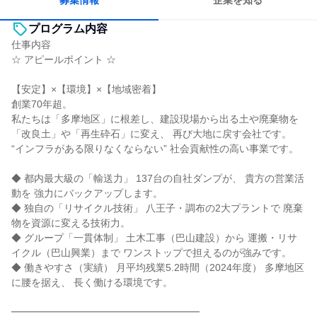
募集情報
企業を知る
プログラム内容
仕事内容
☆ アピールポイント ☆
【安定】×【環境】×【地域密着】
創業70年超。
私たちは「多摩地区」に根差し、建設現場から出る土や廃棄物を
「改良土」や「再生砕石」に変え、 再び大地に戻す会社です。
“インフラがある限りなくならない” 社会貢献性の高い事業です。
◆ 都内最大級の「輸送力」 137台の自社ダンプが、 貴方の営業活
動を 強力にバックアップします。
◆ 独自の「リサイクル技術」 八王子・調布の2大プラントで 廃棄
物を資源に変える技術力。
◆ グループ「一貫体制」 土木工事（巴山建設）から 運搬・リサ
イクル（巴山興業）まで ワンストップで担えるのが強みです。
◆ 働きやすさ（実績） 月平均残業5.2時間（2024年度） 多摩地区
に腰を据え、 長く働ける環境です。
━━━━━━━━━━━━━━━━━━━