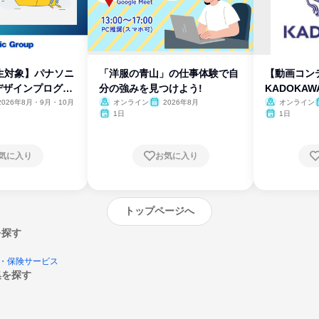
生対象】パナソニ
「洋服の青山」の仕事体験で自
【動画コン
デザインプログラ
分の強みを見つけよう!
KADOKA
2026年8月・9月・10月
オンライン
2026年8月
オンライン
1日
1日
気に入り
お気に入り
トップページへ
を探す
・保険サービス
集を探す