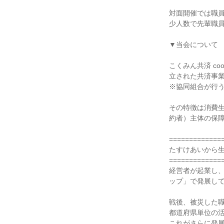
対面開催では職
少人数で先輩職員
▼当会について
こくみん共済 c
立された共済事
※協同組合が行
その特徴は消費
約者）主体の保
=============
たすけあいから
=============
経営者が起業し、
ップ」で発展し
戦後、被災した
都道府県単位の
これがさらに発展し