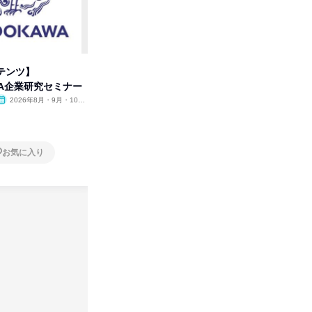
テンツ】
先着順・選考なし|注文住宅の総
タカラト
WA企業研究セミナー
合職|会社説明会&社長座談会
ビ」を学
2026年8月・9月・10
オンライン
2026年8月・9月
オンラ
月・11月・12月
1日
1日
お気に入り
お気に入り