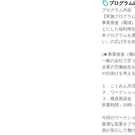
プログラム
プログラム内容
【実施プログラ
事業推進（職域
とにした福利厚
本プログラムを通
い」の広げ方を
□■ 事業推進（職
一般の会社で言
企業の労働組合
の仕掛けを考え
１．こくみん共済 
２．ワークショ
３．職員座談会
所要時間：10時
今回のワークシ
最適な提案をプ
員が安心して働