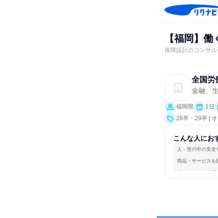
【福岡】働
保障設計のコンサル
全国労
金融、
福岡県
1日
28卒・29卒 
こんな人にお
人・世の中の安全
商品・サービスを
人とたくさん会話