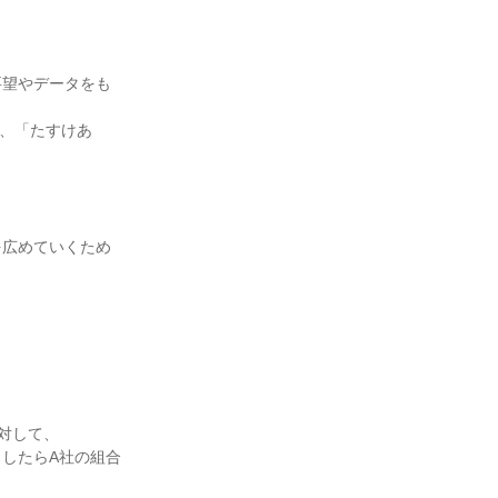
要望やデータをも
や、「たすけあ
を広めていくため
対して、
したらA社の組合