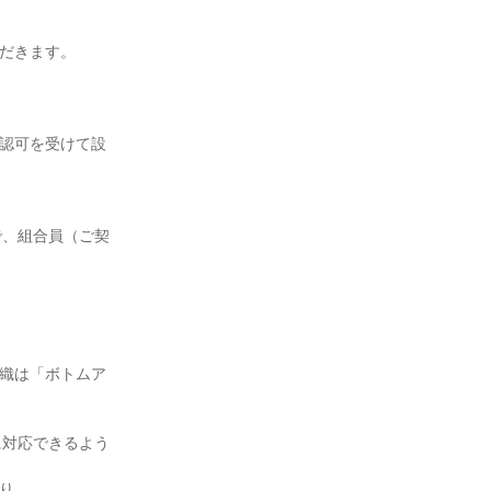
ただきます。
の認可を受けて設
で、組合員（ご契
組織は「ボトムア
に対応できるよう
まり。