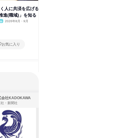
働く人に共済を広げる
【東京】働く人に共済を広げる
【福岡】
推進(職域)」を知る
仕事「事業推進(職域)」を知る
仕事「事
2026年8月・9月
東京都
2026年8月・9月
福岡県
1日
1日
お気に入り
お気に入り
会社KADOKAWA
株式会社住まいず
版社・新聞社
製造・メーカー、建築設計