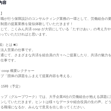
内容
ム】
）職が行う保障設計のコンサルティング業務の一環として、労働組合の
生制度の提案業務を疑似体験していただきます！
じて、こくみん共済 coop が大切にしている「たすけあい」の考え方
知っていただければと思います。
域）とは ■□
う法人営業の仕事です。
を通じて、さまざまな共済を組合員の方々へご提案したり、共済の魅力
る仕事です。
coop 概要レクチャー
ップ「団体の課題をふまえて提案内容を考える」
～15時（予定）
ョップ（グループワーク）では、大手企業A社の労働組合が抱える課題に
ランしていただきます。ヒントは様々なデータや組合役員の生の声。どう
ける職場になるか、みんなで意見を出し合ってください。