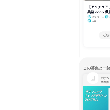
【アクチュア
共済 coop 
オンライン
1日
お
この募集と一
パナソ
半導体