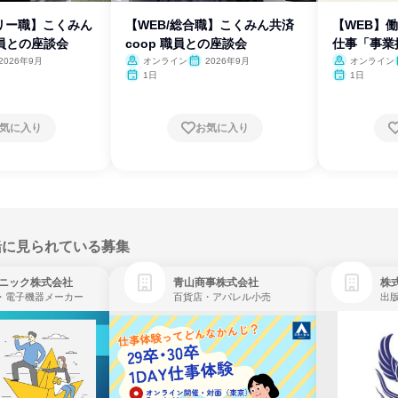
リー職】こくみん
【WEB/総合職】こくみん共済
【WEB】
職員との座談会
coop 職員との座談会
仕事「事業
2026年9月
オンライン
2026年9月
オンライン
1日
1日
気に入り
お気に入り
緒に見られている募集
ニック株式会社
青山商事株式会社
株式
・電子機器メーカー
百貨店・アパレル小売
出