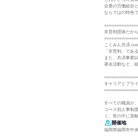
企業の労働組合
ならではの特色
=============
非営利団体だか
=============
こくみん共済 c
「非営利」であ
また、共済事業
署名活動など、
=============
キャリアとプラ
=============
すべての職員が
コース別人事制
く、世の中に貢
開催地
福岡県福岡市中央