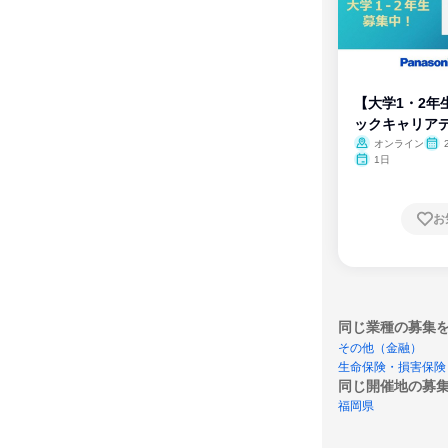
【大学1・2年
ックキャリア
ム
オンライン
1日
お
同じ業種の募集
その他（金融）
生命保険・損害保険
同じ開催地の募
福岡県