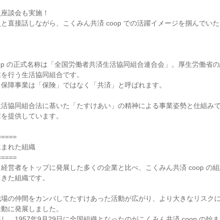
員座談会も実施！
と直接話しながら、こくみん共済 coop での活躍イメージを掴んでい
oop の正式名称は「全国労働者共済生活協同組合連合会」。厚生労働省
業を行う生活協同組合です。
う保障事業は「保険」ではなく「共済」と呼ばれます。
生活協同組合法に基いた「たすけあい」の精神による事業姿勢と仕組み
障を提供しています。
=====
生まれた組織
=====
経営者をトップに発展した多くの企業と比べ、こくみん共済 coop の
てきた組織です。
職場の仲間をカンパしてたすけあった活動が広がり、より大きなリスク
活動に発展しました。
、1957年9月29日に全国組織となったのがこくみん共済 coop の始