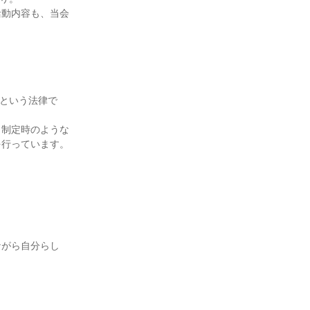
活動内容も、当会
法という法律で
」制定時のような
を行っています。
ながら自分らし