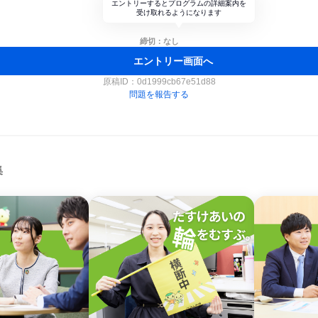
エントリーするとプログラムの詳細案内を
受け取れるようになります
締切：なし
エントリー画面へ
原稿ID：
0d1999cb67e51d88
問題を報告する
集