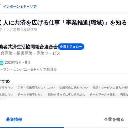
インターン
キャリア
＆
く人に共済を広げる仕事「事業推進(職域)」を知る
ティング業務を疑似体験
働者共済生活協同組合連合会
企業をフォロー
生命保険・損害保険・保険サービス
2026年8月・9月
| オープン・カンパニー&キャリア教育等
すすめ
を守りたい
労務・労働環境をよくしたい
金融関係に携わりたい
商品・サービスの魅力を表
販売したい
チームを統率したい
情熱を持って仕事に取り組む
チームワークを重視
明確
する
募集情報
企業を知る