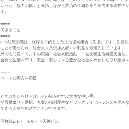
といった「協力団体」と連携しながら共済の仕組みをご案内する現在の
です。
=====
らできること
=====
oop の組織形態は、保障を目的とした生活協同組合（生協）です。生協
ることが定められ、組合員（共済加入者）の利益を最優先しています。
以外でも防災イベントの実施、社会貢献活動、「被災者生活再建支援法
組合員の生活を守り、安全・安心できる豊かな社会をめざした取り組み
=====
イベートの両方を応援
=====
、たすけあいをひろげ、その輪をむすぶ大切な担い手。
度や異動エリア選択、充実の福利厚生などワークライフバランスを保ち
献できる人材をめざすことができます。
区舞鶴1-1-7 モルティ天神ビル