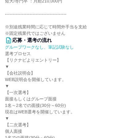
短大/専門卒 ：月給210,000円
‐‐‐‐‐‐‐‐‐‐‐‐‐‐‐‐‐‐‐‐‐‐‐‐‐‐‐‐‐‐‐‐‐‐‐‐‐‐‐‐
※別途残業時間に応じて時間外手当を支給
※固定残業代ではございません
応募・選考の流れ
グループワークなし、筆記試験なし
選考プロセス
【リクナビよりエントリー】
▼
【会社説明会】
WEB説明会を開催しています。
▼
【一次選考】
面接もしくはグループ面接
1名～2名での面接(30分～60分)
現在はWEB選考を開催しています。
▼
【二次選考】
個人面接
1名での面接(30分～60分)