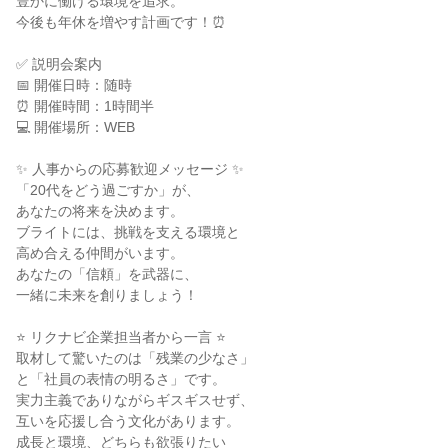
豊かに働ける環境を追求。
今後も年休を増やす計画です！⏰
✅ 説明会案内
📅 開催日時：随時
⏰ 開催時間：1時間半
💻 開催場所：WEB
✨ 人事からの応募歓迎メッセージ ✨
「20代をどう過ごすか」が、
あなたの将来を決めます。
ブライトには、挑戦を支える環境と
高め合える仲間がいます。
あなたの「信頼」を武器に、
一緒に未来を創りましょう！
⭐ リクナビ企業担当者から一言 ⭐
取材して驚いたのは「残業の少なさ」
と「社員の表情の明るさ」です。
実力主義でありながらギスギスせず、
互いを応援し合う文化があります。
成長と環境、どちらも欲張りたい