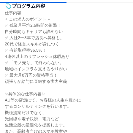
プログラム内容
仕事内容
⭐ この求人のポイント ⭐
✅ 残業月平均2.5時間の衝撃！
自分時間もキャリアも諦めない
✅ 入社2〜3年で店長へ昇格も。
20代で経営スキルが身につく
✅ 有給取得率96.5%！
4連休以上のリフレッシュ休暇あり
✅ 「モノ売り」で終わらない。
地域のインフラを支えるやりがい
✅ 最大月8万円の資格手当！
頑張りが給与に直結する実力主義
✨具体的な仕事内容✨
AU等の店舗にて、お客様の人生を豊かに
するコンサルティングを行います。
機種提案だけでなく、
光回線や電子決済、電力など
生活全般の最適化を提案します。
また、高齢者向けのスマホ教室や