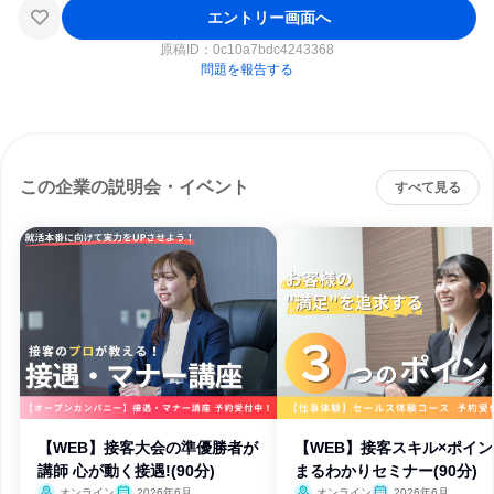
エントリー画面へ
原稿ID：
0c10a7bdc4243368
問題を報告する
この企業の説明会・イベント
すべて見る
【WEB】接客大会の準優勝者が
【WEB】接客スキル×ポイ
講師 心が動く接遇!(90分)
まるわかりセミナー(90分)
オンライン
2026年6月
オンライン
2026年6月