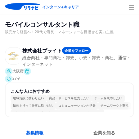
インターン
キャリア
＆
モバイルコンサルタント職
販売から経営へ！20代で店長・マネージャーを目指せる実力主義
株式会社ブライト
企業をフォロー
総合商社・専門商社・卸売、小売・卸売・商社、通信・
インターネット
大阪府
27卒
こんな人におすすめ
地域貢献に携わりたい
商品・サービスを販売したい
チームを統率したい
情熱を持って仕事に取り組む
コミュニケーションが活発
チームワークを重視
女性が働きやすい環境で働ける
長く同じ会社に居続けられる
若手が裁量を持てる環境
人とたくさん会話する
募集情報
企業を知る