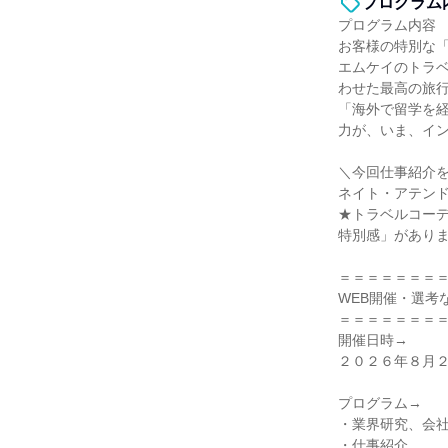
プログラム
プログラム内容
お客様の特別な「
エムケイのトラ
わせた最高の旅
「海外で留学を
力が、いま、イ
＼今回仕事紹介
ネイト・アテン
★トラベルコー
特別感」があり
＝＝＝＝＝＝＝
WEB開催・選考
＝＝＝＝＝＝＝
開催日時→
２０２６年８月２８
プログラム→
・業界研究、会
・仕事紹介