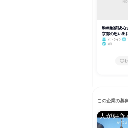
動画配信|あ
京都の思い出
オンライン
1日
お
この企業の募