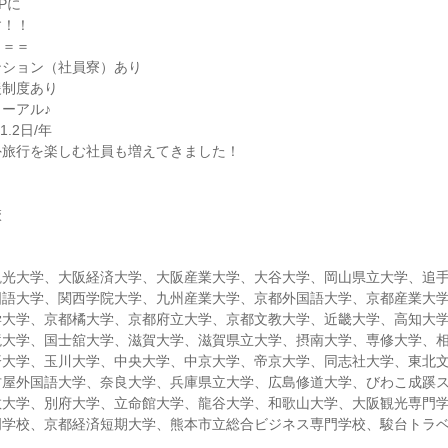
Pに
す！！
＝＝＝
ンション（社員寮）あり
援制度あり
ーアル♪
.2日/年
外旅行を楽しむ社員も増えてきました！
＝
校
＝
観光大学、大阪経済大学、大阪産業大学、大谷大学、岡山県立大学、追
国語大学、関西学院大学、九州産業大学、京都外国語大学、京都産業大
学大学、京都橘大学、京都府立大学、京都文教大学、近畿大学、高知大
境大学、国士舘大学、滋賀大学、滋賀県立大学、摂南大学、専修大学、
済大学、玉川大学、中央大学、中京大学、帝京大学、同志社大学、東北
古屋外国語大学、奈良大学、兵庫県立大学、広島修道大学、びわこ成蹊
教大学、別府大学、立命館大学、龍谷大学、和歌山大学、大阪観光専門
門学校、京都経済短期大学、熊本市立総合ビジネス専門学校、駿台トラ