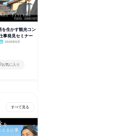
)英語を生かす観光コン
8/18(火)|地域交通を支える事
9/8(火
仕事発見セミナー
務|WEB仕事発見セミナー
す観光コ
2026年8月
オンライン
2026年8月
オンラ
1日
1日
お気に入り
お気に入り
すべて見る