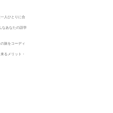
様一人ひとりに合
んなあなたの語学
客の旅をコーディ
出来るメリット・