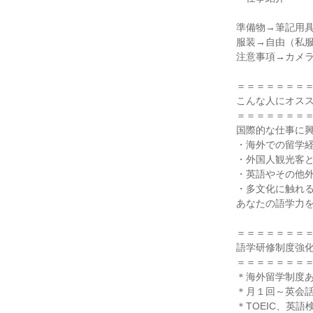
準備物→筆記用
服装→自由（私
注意事項→カメ
＝＝＝＝＝＝＝
こんな人にオス
＝＝＝＝＝＝＝
国際的な仕事に
・海外での留学
・外国人観光客
・英語やその他
・多文化に触れ
あなたの語学力
＝＝＝＝＝＝＝
語学研修制度強
＝＝＝＝＝＝＝
＊海外留学制度あ
＊月１回～英会
＊TOEIC、英語