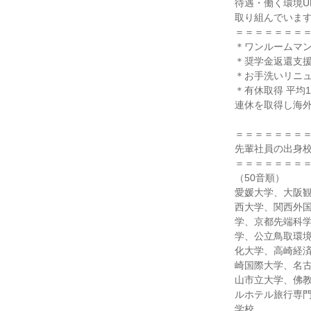
待遇・働く環境U
取り組んでいま
＝＝＝＝＝＝＝
＊ワンルームマ
＊奨学金返還支
＊お手洗いリニュ
＊有休取得 平均11
連休を取得し海
＝＝＝＝＝＝＝
先輩社員の出身
＝＝＝＝＝＝＝
（50音順）
愛媛大学、大阪
西大学、関西外
学、京都先端科
学、公立鳥取環
化大学、高崎経
崎国際大学、名
山市立大学、佛
ルホテル旅行専
学校