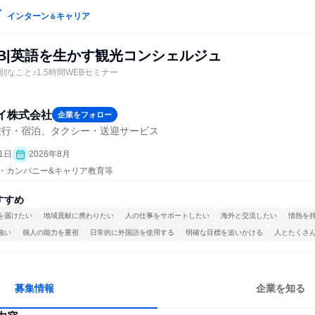
インターン
キャリア
＆
)WEB|英語を生かす観光コンシェルジュ
なこと♪1.5時間WEBセミナー
イ株式会社
企業をフォロー
旅行・宿泊、タクシー・送迎サービス
1日
2026年8月
プン・カンパニー&キャリア教育等
すすめ
を届けたい
地域貢献に携わりたい
人の仕事をサポートしたい
海外と交流したい
情熱を
強い
個人の能力を重視
日常的に外国語を使用する
明確な目標を追いかける
人とたくさ
募集情報
企業を知る