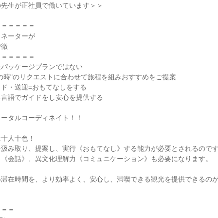
の先生が正社員で働いています＞＞
＝＝＝＝＝＝
ィネーターが
特徴
＝＝＝＝＝＝
たパッケージプランではない
の時"のリクエストに合わせて旅程を組みおすすめをご提案
ド・送迎=おもてなしをする
る言語でガイドをし安心を提供する
トータルコーディネイト！！
は十人十色！
を汲み取り、提案し、実行《おもてなし》する能力が必要とされるので
力《会話》、異文化理解力《コミュニケーション》も必要になります。
い滞在時間を、より効率よく、安心し、満喫できる観光を提供できるの
。
＝＝＝