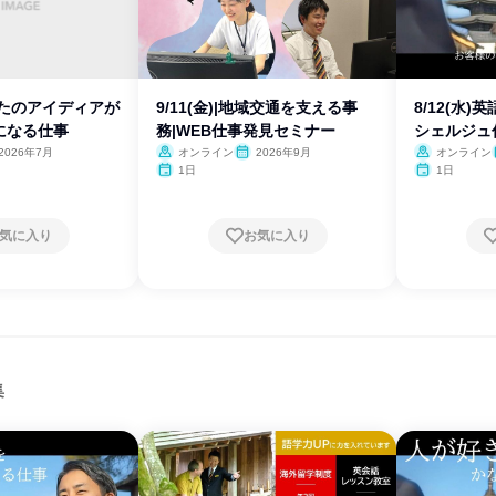
なたのアイディアが
9/11(金)|地域交通を支える事
8/12(水
になる仕事
務|WEB仕事発見セミナー
シェルジュ
2026年7月
オンライン
2026年9月
オンライン
1日
1日
気に入り
お気に入り
集