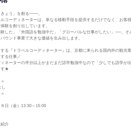
内容
きょう」を創る───。
ベルコーディネーターは、単なる移動手段を提供するだけでなく、お客
行体験を創り出しています。
経験した」「外国語を勉強中だ」「グローバルな仕事がしたい」──。そ
ンバウンド事業で大きな価値を生み出します。
をする『トラベルコーディネーター』は、京都に来られる国内外の観光
ドする仕事／
ディネーターの半分以上がまだまだ語学勉強中なので「少しでも語学が
ます★
＝＝
なし
＝＝
日（金）13:30～15:00
社紹介