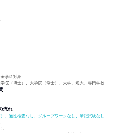
社
】
】
・全学科対象
大学院（博士）、大学院（修士）、大学、短大、専門学校
費
の流れ
順）、適性検査なし、グループワークなし、筆記試験なし
れ
無し