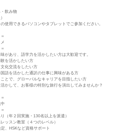
具・飲み物
服）
ラの使用できるパソコンやタブレットでご参加ください。
＝＝
スメ
＝＝
興味があり、語学力を活かしたい方は大歓迎です。
経験を活かしたい方
と文化交流をしたい方
外国語を活かした通訳の仕事に興味がある方
ることで、グローバルなキャリアを目指したい方
を活かして、お客様の特別な旅行を演出してみませんか？
＝＝
化中
＝＝
り（年２回実施・130名以上を派遣）
話レッスン教室（４つのレベル）
検定、HSKなど資格サポート