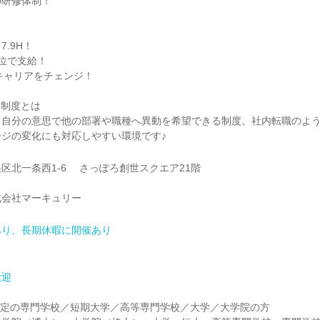
の研修体制！
.9H！
位で支給！
キャリアをチェンジ！
nt)制度とは
て自分の意思で他の部署や職種へ異動を希望できる制度。社内転職のよ
ジの変化にも対応しやすい環境です♪
区北一条西1-6 さっぽろ創世スクエア21階
式会社マーキュリー
あり、長期休暇に開催あり
歓迎
業予定の専門学校／短期大学／高等専門学校／大学／大学院の方