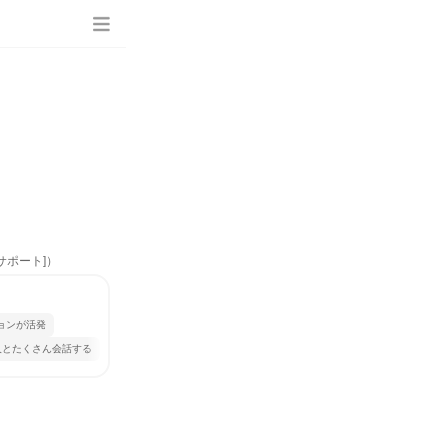
サポート]）
ョンが活発
人とたくさん会話する