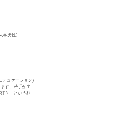
大学男性)
エデュケーション)
います。若手が主
が好き」という想