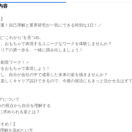
内容
ム】
考案！自己理解と業界研究が一気にできる特別な1日！／
”と“これから”を見つめ、
を、おもちゃで表現するユニークなワークを体験しませんか？
ャリアの第一歩を、一緒に踏み出しましょう！
来創造ワーク！＞
姿をおもちゃで表現しよう！
解し、自分が会社の中で成長した未来の姿を描きませんか？
て楽しくキャリア設計できるので、今後の就活にもきっと活かせるはず
アについて
つの視点から自分を理解する
に求められる姿とは？
すすめ！】
己理解を深めたい方