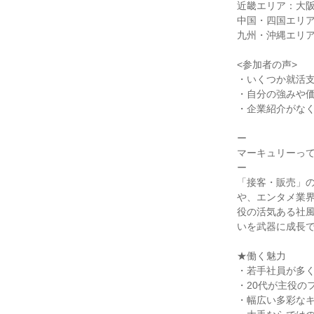
近畿エリア：大
中国・四国エリ
九州・沖縄エリ
<参加者の声>
・いくつか就活支
・自分の強みや価
・企業紹介がなく
ー
マーキュリーっ
ー
「接客・販売」の
や、エンタメ業
役の活気ある社
いを武器に成長
★働く魅力
・若手社員が多
・20代が主役の
・幅広い多彩な