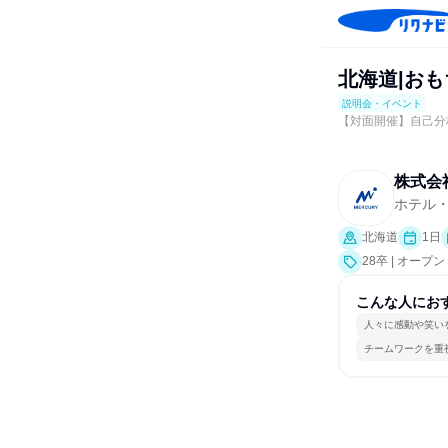
北海道|おも
説明会・イベント
【対面開催】自己分
株式会
ホテル
北海道
1日
28卒 | オ
こんな人にお
人々に感動や笑い
チームワークを重