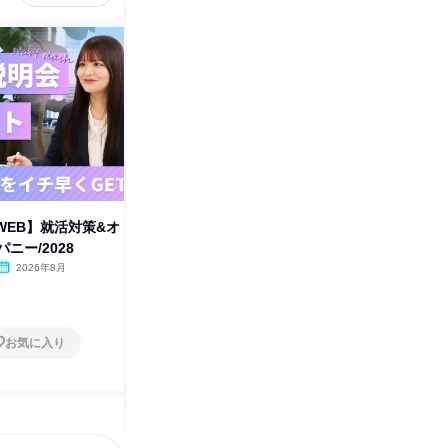
WEB】就活対策&オ
【9月開催|WEB】就活対策&オ
【9月W
ニー/2028
ープンカンパニー/2028
理解&課
2026年8月
オンライン
2026年9月
オンラ
1日
1日
お気に入り
お気に入り