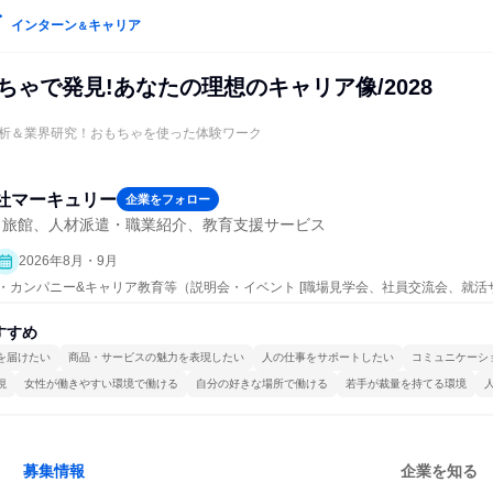
インターン
キャリア
＆
ちゃで発見!あなたの理想のキャリア像/2028
析＆業界研究！おもちゃを使った体験ワーク
社マーキュリー
企業をフォロー
・旅館、人材派遣・職業紹介、教育支援サービス
2026年8月・9月
ープン・カンパニー&キャリア教育等（説明会・イベント [職場見学会、社員交流会、就活
すすめ
を届けたい
商品・サービスの魅力を表現したい
人の仕事をサポートしたい
コミュニケーシ
視
女性が働きやすい環境で働ける
自分の好きな場所で働ける
若手が裁量を持てる環境
募集情報
企業を知る