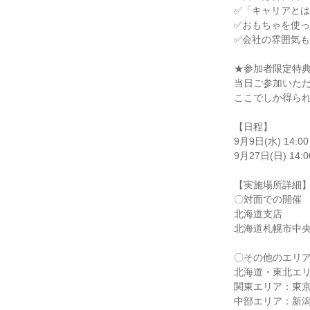
✅「キャリアと
✅おもちゃを使
✅会社の雰囲気
★参加者限定特
当日ご参加いた
ここでしか得られ
【日程】
9月9日(水) 14:00
9月27日(日) 14:0
【実施場所詳細
〇対面での開催
北海道支店
北海道札幌市中央
〇その他のエリ
北海道・東北エ
関東エリア：東
中部エリア：新