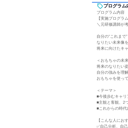
プログラム
プログラム内容
【実施プログラ
＼元研修講師が
自分の“これまで
なりたい未来像
将来に向けたキ
＜おもちゃの未
将来のなりたい
自分の強みを理
おもちゃを使っ
＜テーマ＞
■今後歩むキャリ
■主観と客観、2
■これからの時代
【こんな人にお
✅自己分析、自