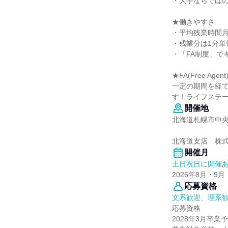
・大手ならでは
★働きやすさ
・平均残業時間月7
・残業分は1分単
・「FA制度」で
★FA(Free Age
一定の期間を経
す！ライフステー
開催地
北海道札幌市中央
北海道支店 株
開催月
土日祝日に開催
2026年8月・9月
応募資格
文系歓迎、理系
応募資格
2028年3月卒