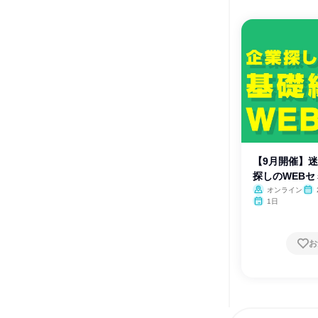
【9月開催】迷
探しのWEBセミ
オンライン
1日
お