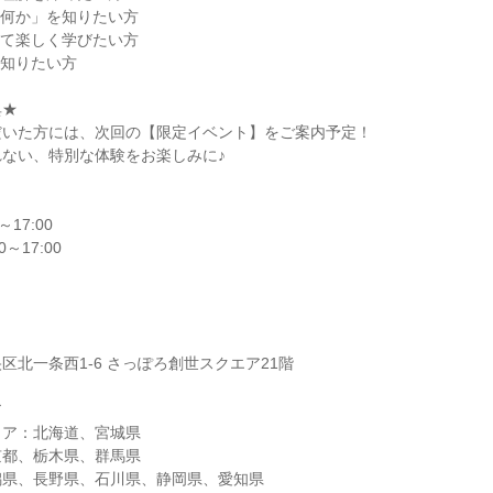
は何か」を知りたい方
って楽しく学びたい方
も知りたい方
典★
だいた方には、次回の【限定イベント】をご案内予定！
ない、特別な体験をお楽しみに♪
～17:00
0～17:00
】
区北一条西1-6 さっぽろ創世スクエア21階
ア
リア：北海道、宮城県
京都、栃木県、群馬県
潟県、長野県、石川県、静岡県、愛知県