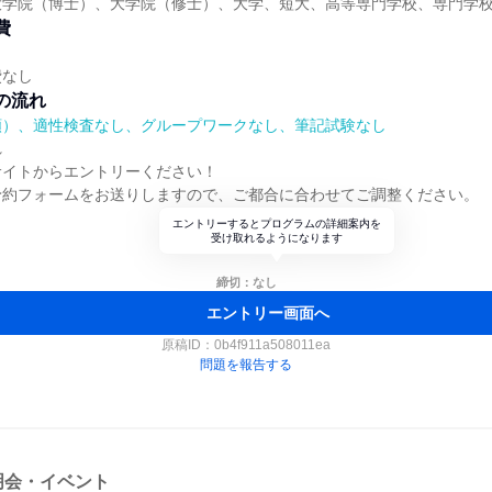
大学院（博士）、大学院（修士）、大学、短大、高等専門学校、専門学
費
費なし
の流れ
順）、適性検査なし、グループワークなし、筆記試験なし
れ
サイトからエントリーください！
予約フォームをお送りしますので、ご都合に合わせてご調整ください。
エントリーするとプログラムの詳細案内を
受け取れるようになります
締切：なし
エントリー画面へ
原稿ID：
0b4f911a508011ea
問題を報告する
明会・イベント