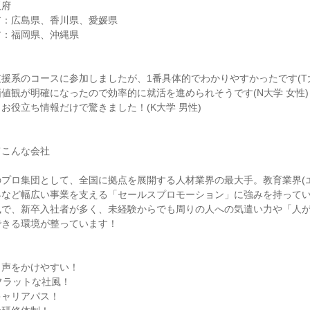
阪府
ア：広島県、香川県、愛媛県
ア：福岡県、沖縄県
援系のコースに参加しましたが、1番具体的でわかりやすかったです(T
値観が明確になったので効率的に就活を進められそうです(N大学 女性)
お役立ち情報だけで驚きました！(K大学 男性)
てこんな会社
プロ集団として、全国に拠点を展開する人材業界の最大手。教育業界(
界など幅広い事業を支える「セールスプロモーション」に強みを持って
風で、新卒入社者が多く、未経験からでも周りの人への気遣い力や「人
できる環境が整っています！
く声をかけやすい！
フラットな社風！
キャリアパス！