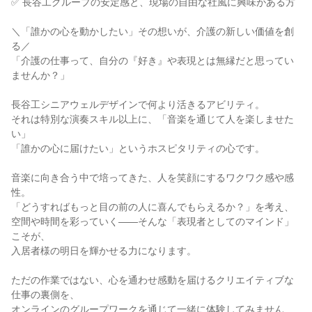
✅ 長谷工グループの安定感と、現場の自由な社風に興味がある方
＼「誰かの心を動かしたい」その想いが、介護の新しい価値を創
る／
「介護の仕事って、自分の『好き』や表現とは無縁だと思ってい
ませんか？」
長谷工シニアウェルデザインで何より活きるアビリティ。
それは特別な演奏スキル以上に、「音楽を通じて人を楽しませた
い」
「誰かの心に届けたい」というホスピタリティの心です。
音楽に向き合う中で培ってきた、人を笑顔にするワクワク感や感
性。
「どうすればもっと目の前の人に喜んでもらえるか？」を考え、
空間や時間を彩っていく——そんな「表現者としてのマインド」
こそが、
入居者様の明日を輝かせる力になります。
ただの作業ではない、心を通わせ感動を届けるクリエイティブな
仕事の裏側を、
オンラインのグループワークを通じて一緒に体験してみません