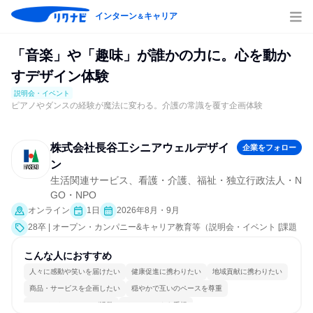
インターン
キャリア
＆
「音楽」や「趣味」が誰かの力に。心を動か
すデザイン体験
説明会・イベント
ピアノやダンスの経験が魔法に変わる。介護の常識を覆す企画体験
株式会社長谷工シニアウェルデザイ
企業をフォロー
ン
生活関連サービス、看護・介護、福祉・独立行政法人・N
GO・NPO
オンライン
1日
2026年8月・9月
28卒 | オープン・カンパニー&キャリア教育等（説明会・イベント [課題
解決プログラム、会社説明会、業界研究]）
こんな人におすすめ
人々に感動や笑いを届けたい
健康促進に携わりたい
地域貢献に携わりたい
商品・サービスを企画したい
穏やかで互いのペースを尊重
コミュニケーションが活発
チームワークを重視