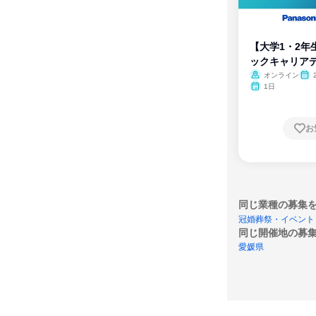
【大学1・2年
ックキャリア
ム
オンライン
1日
お
同じ業種の募集
冠婚葬祭・イベント
同じ開催地の募
愛媛県