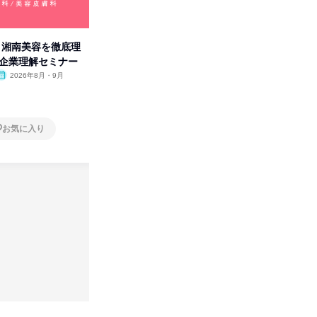
卒】湘南美容を徹底理
人事の心を動かす「自己表現」
「洋服の
付企業理解セミナー
の極意/選考官の本音を動画で公
分の強み
開
2026年8月・9月
オンライン
2026年8月・9月・10
オンラ
月・11月・12月
1日
1日
お気に入り
お気に入り