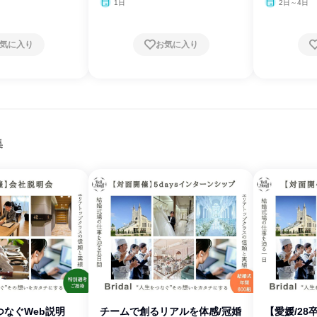
1日
2日～4日
気に入り
お気に入り
集
なぐWeb説明
チームで創るリアルを体感/冠婚
【愛媛/28