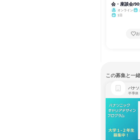
会・座談会/9
オンライン
1日
お
この募集と一
パナソ
半導体