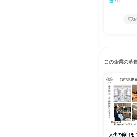
1日
お
この企業の募
人生の節目をつ