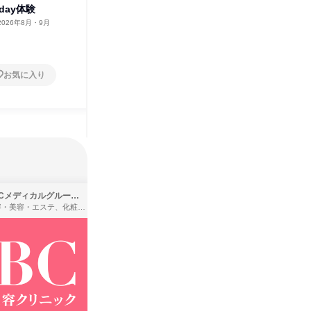
day体験
説明会・座談会
愛媛
2026年8月・9月
高知県
2026年8月・9月
愛媛県
1日
2日～4
お気に入り
お気に入り
SBCメディカルグループ株式会社
株式会社バンダイ
理容・美容・エステ、化粧品・理美容用品小売、医療・病院
アパレル・繊維・スポーツメーカー、製造・メーカー、ゲーム制作・販売