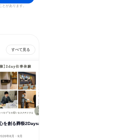
ことがあります。
すべて見る
を創る葬祭2Days/
人に寄り添う仕事/高知での対面
人に寄り
説明会・座談会
説明会・
2026年8月・9月
高知県
2026年8月・9月
愛媛県