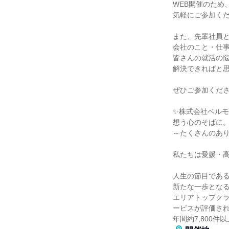
WEB開催のため
気軽にご参加く
また、先輩社員
会社のこと・仕
皆さんの就活の
解決できればと
ぜひご参加くだ
✨株式会社ベルモ
想う心のそばに
～たくさんのあ
私たちは愛媛・
人生の節目であ
新たな一歩とな
エリアトップク
ービスが評価さ
年間約7,800