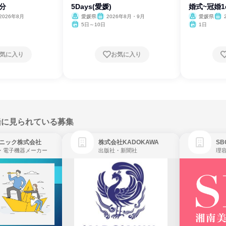
0分
5Days(愛媛)
婚式~冠婚1
2026年8月
愛媛県
2026年8月・9月
愛媛県
5日～10日
1日
気に入り
お気に入り
緒に見られている募集
ニック株式会社
株式会社KADOKAWA
・電子機器メーカー
出版社・新聞社