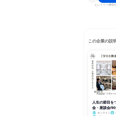
エントリー締切
この企業の説
人生の節目をつ
会・座談会/9
オンライン