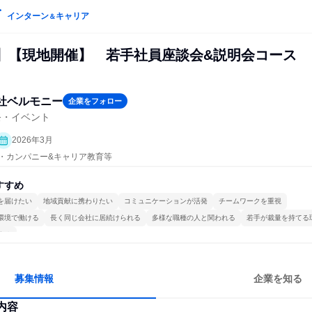
インターン
キャリア
＆
催】【現地開催】 若手社員座談会&説明会コース
社ベルモニー
企業をフォロー
祭・イベント
2026年3月
プン・カンパニー&キャリア教育等
すすめ
を届けたい
地域貢献に携わりたい
コミュニケーションが活発
チームワークを重視
環境で働ける
長く同じ会社に居続けられる
多様な職種の人と関われる
若手が裁量を持てる
する
募集情報
企業を知る
内容