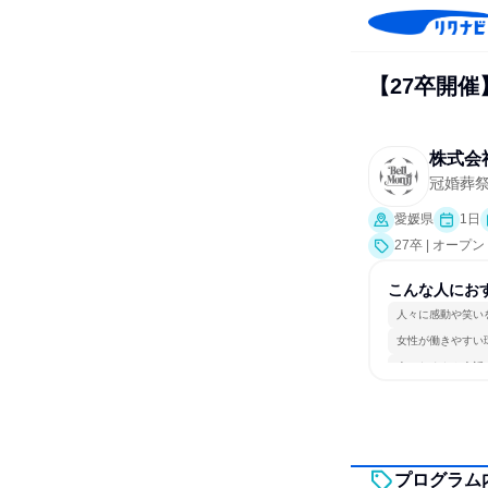
【27卒開
株式会
冠婚葬
愛媛県
1日
27卒 | オー
こんな人にお
人々に感動や笑い
女性が働きやすい
人とたくさん会話
プログラム