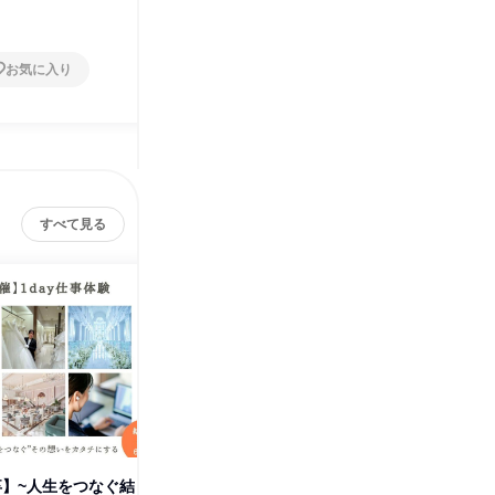
1日
1日
お気に入り
お気に入り
すべて見る
卒】~人生をつなぐ結
人に寄り添う仕事/高知での対面
チームで