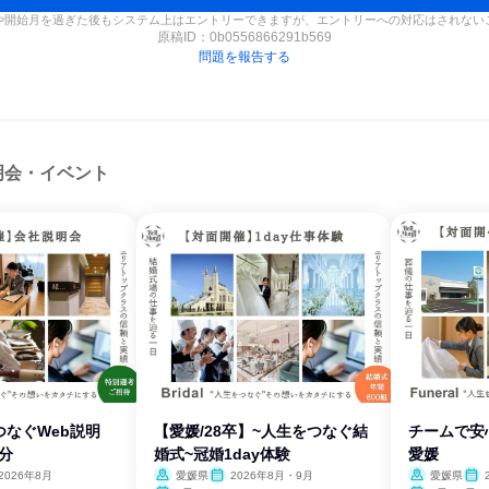
や開始月を過ぎた後もシステム上はエントリーできますが、エントリーへの対応はされない
原稿ID：
0b0556866291b569
問題を報告する
明会・イベント
なぐWeb説明
【愛媛/28卒】~人生をつなぐ結
チームで安心
0分
婚式~冠婚1day体験
愛媛
2026年8月
愛媛県
2026年8月・9月
愛媛県