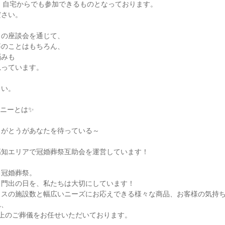
、自宅からでも参加できるものとなっております。
ださい。
との座談会を通じて、
事のことはもちろん、
悩みも
思っています。
さい。
ニーとは✨
。
りがとうがあなたを待っている～
高知エリアで冠婚葬祭互助会を運営しています！
る冠婚葬祭。
る門出の日を、私たちは大切にしています！
ラスの施設数と幅広いニーズにお応えできる様々な商品、お客様の気持
れ、
件以上のご葬儀をお任せいただいております。