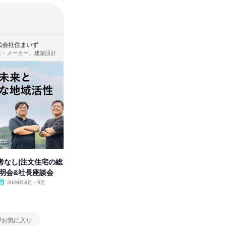
式会社住まいず
株式会社タカラトミー
造・メーカー、建築設計
製造・メーカー
考なし|注文住宅の総
タカラトミーグループの「アソ
人事の心
説明会&社長座談会
ビ」を学ぶ 1dayセミナー
の極意/
開
2026年8月・9月
オンライン
2026年11月
オンラ
1日
1日
お気に入り
お気に入り