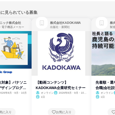
緒に見られている募集
ニック株式会社
株式会社KADOKAWA
株
・電子機器メーカー
出版社・新聞社
製
生対象】パナソニ
【動画コンテンツ】
先着順・選
デザインプログラ
KADOKAWA企業研究セミナー
合職|会社
2026年8月・9月・10月
オンライン
2026年8月・9月・10
オンライン
月・11月・12月
1日
1日
気に入り
お気に入り