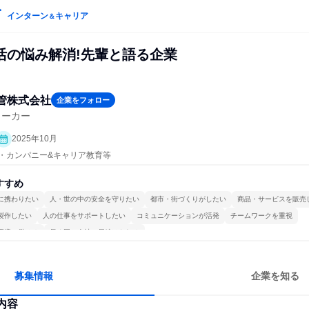
インターン
キャリア
＆
活の悩み解消!先輩と語る企業
管株式会社
企業をフォロー
メーカー
2025年10月
プン・カンパニー&キャリア教育等
すすめ
に携わりたい
人・世の中の安全を守りたい
都市・街づくりがしたい
商品・サービスを販売
製作したい
人の仕事をサポートしたい
コミュニケーションが活発
チームワークを重視
環境で働ける
長く同じ会社に居続けられる
募集情報
企業を知る
内容