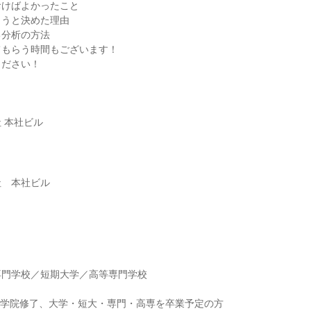
おけばよかったこと
ようと決めた理由
己分析の方法
てもらう時間もございます！
ください！
 本社ビル
社 本社ビル
】
専門学校／短期大学／高等専門学校
】
に大学院修了、大学・短大・専門・高専を卒業予定の方