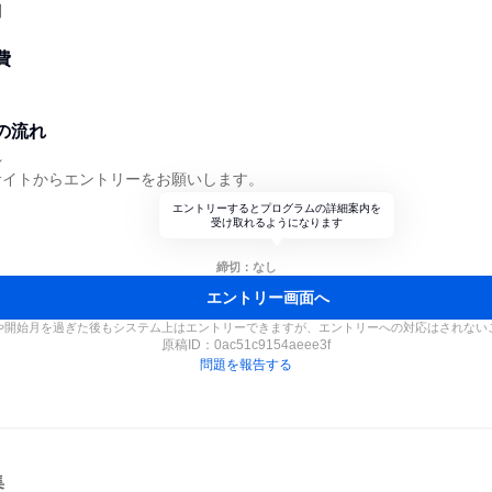
問
費
の流れ
れ
サイトからエントリーをお願いします。
エントリーするとプログラムの詳細案内を
受け取れるようになります
締切：なし
エントリー画面へ
や開始月を過ぎた後もシステム上はエントリーできますが、エントリーへの対応はされない
原稿ID：
0ac51c9154aeee3f
問題を報告する
集