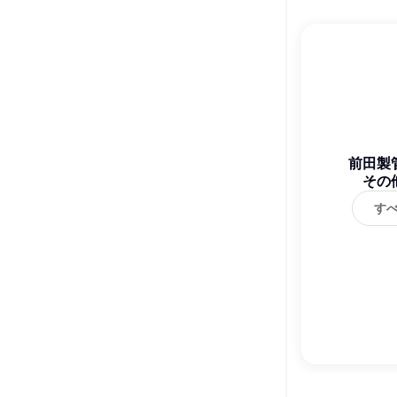
前田製
その
す