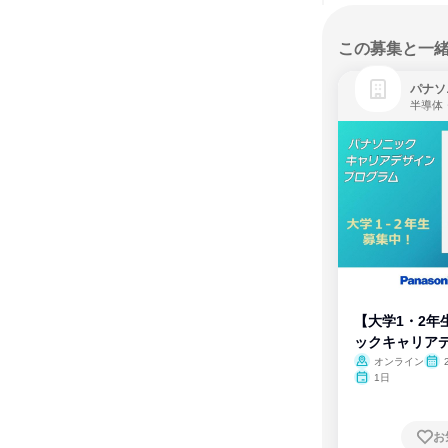
この募集と一
パナソ
半導体
【大学1・2年
ックキャリア
ム
オンライン
1日
お