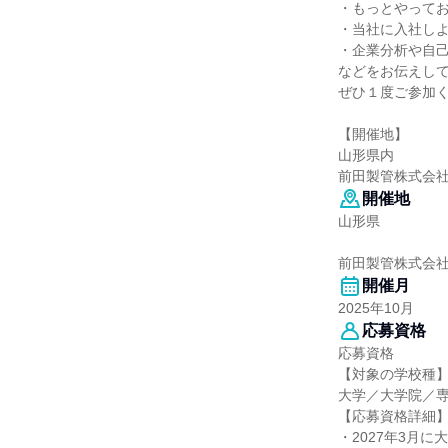
・もっとやって
・当社に入社し
・企業分析や自
などをお伝えし
ぜひ１度ご参加
【開催地】
山形県内
前田製管株式会社
開催地
山形県
前田製管株式会
開催月
2025年10月
応募資格
応募資格
【対象の学校種
大学／大学院／
【応募資格詳細
・2027年3月