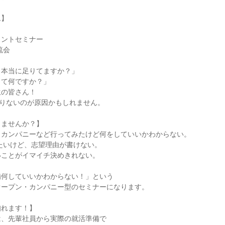
ム】
イントセミナー
流会
、本当に足りてますか？」
って何ですか？」
生の皆さん！
足りないのが原因かもしれません。
りませんか？】
・カンパニーなど行ってみたけど何をしていいかわからない。
たいけど、志望理由が書けない。
いことがイマイチ決めきれない。
備何していいかわからない！」という
オープン・カンパニー型のセミナーになります。
知れます！】
は、先輩社員から実際の就活準備で