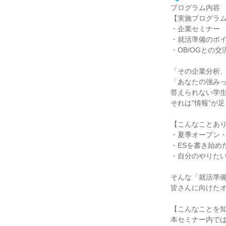
プログラム内容
【実施プログラ
・企業セミナー
・就活準備のポ
・OB/OGとの交
「その企業分析
「あなたの強み
答えられない学
それは”情報”が
【こんなことあ
・夏季オープン
・ESを書き始め
・自分のやりた
そんな「就活準
皆さんに向けた
【こんなことを
本セミナー内で