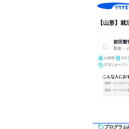
【山形】就
前田製
製造・
山形県
1日
27卒 | オー
こんな人にお
環境・エコロジー
商品・サービスを
女性が働きやすい
プログラム