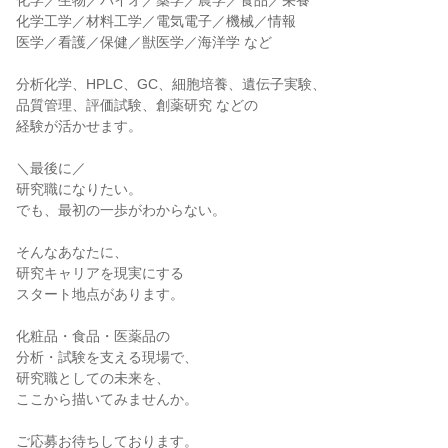
化学／生物／バイオ／薬学／農学／食品／栄養
化学工学／材料工学／電気電子／機械／情報
医学／看護／保健／獣医学／海洋学 など
分析化学、HPLC、GC、細胞培養、遺伝子実験、
品質管理、評価試験、創薬研究 などの
経験が活かせます。
＼最後に／
研究職になりたい。
でも、最初の一歩がわからない。
そんなあなたに、
研究キャリアを現実にする
スタート地点があります。
化粧品・食品・医薬品の
分析・試験を支える現場で、
研究職としての未来を、
ここから描いてみませんか。
ご応募お待ちしております。