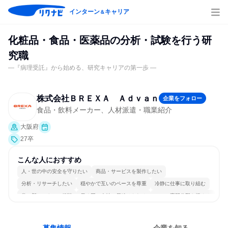
インターン
キャリア
＆
化粧品・食品・医薬品の分析・試験を行う研
究職
―『病理受託』から始める、研究キャリアの第一歩 ―
株式会社ＢＲＥＸＡ Ａｄｖａｎ
企業をフォロー
食品・飲料メーカー、人材派遣・職業紹介
大阪府
27卒
こんな人におすすめ
人・世の中の安全を守りたい
商品・サービスを製作したい
分析・リサーチしたい
穏やかで互いのペースを尊重
冷静に仕事に取り組む
常に新しいものに挑戦
長く同じ会社に居続けられる
一つの専門分野を極める