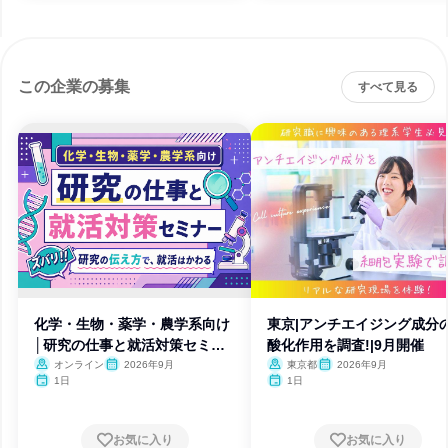
この企業の募集
すべて見る
化学・生物・薬学・農学系向け
東京|アンチエイジング成分
│研究の仕事と就活対策セミナ
酸化作用を調査!|9月開催
ー
オンライン
2026年9月
東京都
2026年9月
1日
1日
お気に入り
お気に入り