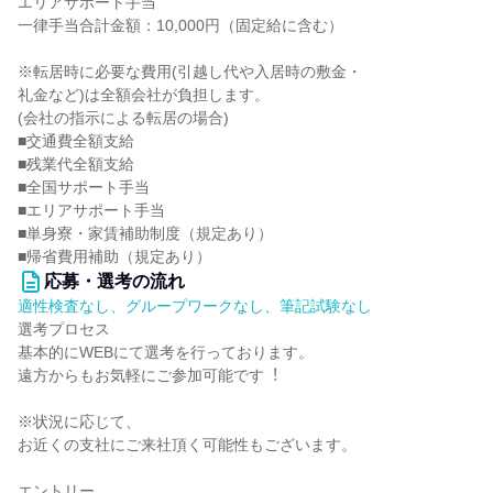
エリアサポート手当
一律手当合計金額：10,000円（固定給に含む）
※転居時に必要な費用(引越し代や入居時の敷金・
礼金など)は全額会社が負担します。
(会社の指示による転居の場合)
■交通費全額支給
■残業代全額支給
■全国サポート手当
■エリアサポート手当
■単身寮・家賃補助制度（規定あり）
■帰省費用補助（規定あり）
応募・選考の流れ
適性検査なし、グループワークなし、筆記試験なし
選考プロセス
基本的にWEBにて選考を⾏っております。
遠⽅からもお気軽にご参加可能です︕
※状況に応じて、
お近くの⽀社にご来社頂く可能性もございます。
エントリー