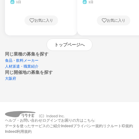
1日
1日
お気に入り
お気に入り
トップページへ
同じ業種の募集を探す
食品・飲料メーカー
人材派遣・職業紹介
同じ開催地の募集を探す
大阪府
エントリーするとプログラムの詳細案内を
ヘルプ・お問い合わせ
ログインでお困りの方はこちら
受け取れるようになります
データを使ったサービスのご紹介
Indeedプライバシー規約
リクルートID規約
Indeed利用規約
締切：なし