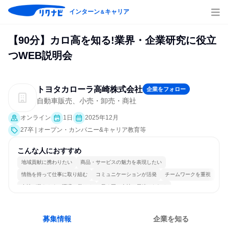
インターン
キャリア
＆
【90分】カロ高を知る!業界・企業研究に役立
つWEB説明会
トヨタカローラ高崎株式会社
企業をフォロー
自動車販売、小売・卸売・商社
オンライン
1日
2025年12月
27卒 | オープン・カンパニー&キャリア教育等
こんな人におすすめ
地域貢献に携わりたい
商品・サービスの魅力を表現したい
情熱を持って仕事に取り組む
コミュニケーションが活発
チームワークを重視
女性が働きやすい環境で働ける
長く同じ会社に居続けられる
自分の好きな場所で働ける
多様な職種の人と関われる
人とたくさん会話する
募集情報
企業を知る