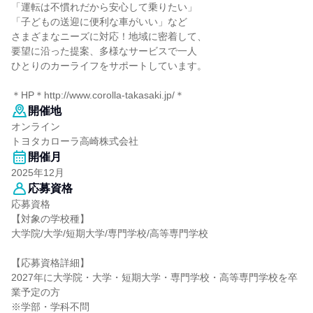
「運転は不慣れだから安心して乗りたい」
「子どもの送迎に便利な車がいい」など
さまざまなニーズに対応！地域に密着して、
要望に沿った提案、多様なサービスで一人
ひとりのカーライフをサポートしています。
＊HP＊http://www.corolla-takasaki.jp/＊
開催地
オンライン
トヨタカローラ高崎株式会社
開催月
2025年12月
応募資格
応募資格
【対象の学校種】
大学院/大学/短期大学/専門学校/高等専門学校
【応募資格詳細】
2027年に大学院・大学・短期大学・専門学校・高等専門学校を卒
業予定の方
※学部・学科不問