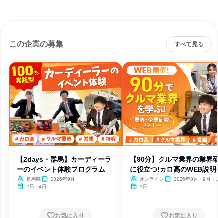
この企業の募集
すべて見る
【2days・群馬】カーディーラ
【90分】クルマ業界の業界
ーのイベント体験プログラム
に役立つ!カロ高のWEB説明
群馬県
2026年9月
オンライン
2026年8月・9月・1
月・11月・12月
2日～4日
1日
お気に入り
お気に入り