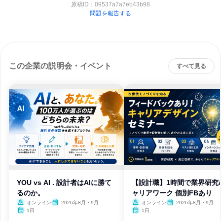
原稿ID：
09537a7a7eb43b98
問題を報告する
この企業の説明会・イベント
すべて見る
YOU vs AI . 設計者はAIに勝て
【設計職】1時間で業界研究
るのか。
ャリアワーク 個別FBあり
オンライン
2026年8月・9月
オンライン
2026年8月・9月
1日
1日