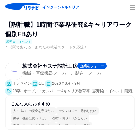
インターン
キャリア
＆
【設計職】1時間で業界研究&キャリアワーク
個別FBあり
説明会・イベント
１時間で変わる、あなたの就活スタートを応援！
株式会社ヤスナ設計工房
企業をフォロー
機械・医療機器メーカー、製造・メーカー
オンライン
1日
2026年8月・9月
28卒 | オープン・カンパニー&キャリア教育等（説明会・イベント [職種
研究、就活サポート、業界研究]）
こんな人におすすめ
人・世の中の安全を守りたい
テクノロジーに携わりたい
機械・機器に携わりたい
都市・街づくりがしたい
商品・サービスを企画したい
常に新しいものに挑戦
女性が働きやすい環境で働ける
長く同じ会社に居続けられる