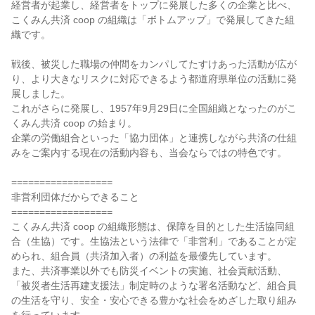
経営者が起業し、経営者をトップに発展した多くの企業と比べ、
こくみん共済 coop の組織は「ボトムアップ」で発展してきた組
織です。
戦後、被災した職場の仲間をカンパしてたすけあった活動が広が
り、より大きなリスクに対応できるよう都道府県単位の活動に発
展しました。
これがさらに発展し、1957年9月29日に全国組織となったのがこ
くみん共済 coop の始まり。
企業の労働組合といった「協力団体」と連携しながら共済の仕組
みをご案内する現在の活動内容も、当会ならではの特色です。
==================
非営利団体だからできること
==================
こくみん共済 coop の組織形態は、保障を目的とした生活協同組
合（生協）です。生協法という法律で「非営利」であることが定
められ、組合員（共済加入者）の利益を最優先しています。
また、共済事業以外でも防災イベントの実施、社会貢献活動、
「被災者生活再建支援法」制定時のような署名活動など、組合員
の生活を守り、安全・安心できる豊かな社会をめざした取り組み