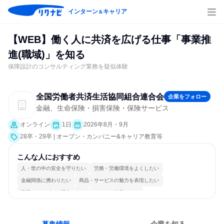
インターン
キャリア
＆
【WEB】働く人に共済を広げる仕事「事業推
進(職域)」を知る
保障設計のコンサルティング業務を疑似体験
全国労働者共済生活協同組合連合会
企業をフォロー
金融、生命保険・損害保険・保険サービス
オンライン
1日
2026年8月・9月
28卒・29卒 | オープン・カンパニー&キャリア教育等
こんな人におすすめ
人・世の中の安全を守りたい
労務・労働環境をよくしたい
金融関係に携わりたい
商品・サービスの魅力を表現したい
商品・サービスを販売したい
チームを統率したい
情熱を持って仕事に取り組む
チームワークを重視
明確な目標を追いかける
人とたくさん会話する