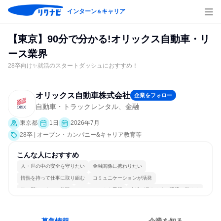
インターン
キャリア
＆
【東京】90分で分かる!オリックス自動車・リ
ース業界
28卒向け✨就活のスタートダッシュにおすすめ！
オリックス自動車株式会社
企業をフォロー
自動車・トラックレンタル、金融
東京都
1日
2026年7月
28卒 | オープン・カンパニー&キャリア教育等
こんな人におすすめ
人・世の中の安全を守りたい
金融関係に携わりたい
情熱を持って仕事に取り組む
コミュニケーションが活発
常に新しいものに挑戦
チームワークを重視
女性が働きやすい環境で働ける
長く同じ会社に居続けられる
多様な職種の人と関われる
人とたくさん会話する