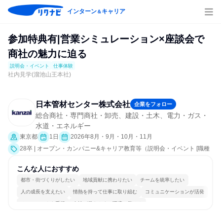
インターン
キャリア
＆
参加特典有|営業シミュレーション×座談会で
商社の魅力に迫る
説明会・イベント
仕事体験
社内見学(溜池山王本社)
日本管材センター株式会社
企業をフォロー
総合商社・専門商社・卸売、建設・土木、電力・ガス・
水道・エネルギー
東京都
1日
2026年8月・9月・10月・11月
28卒 | オープン・カンパニー&キャリア教育等（説明会・イベント [職種
研究、社員交流会、会社説明会、業界研究]、仕事体験）
こんな人におすすめ
都市・街づくりがしたい
地域貢献に携わりたい
チームを統率したい
人の成長を支えたい
情熱を持って仕事に取り組む
コミュニケーションが活発
チームワークを重視
女性が働きやすい環境で働ける
多様な職種の人と関われる
若手が裁量を持てる環境