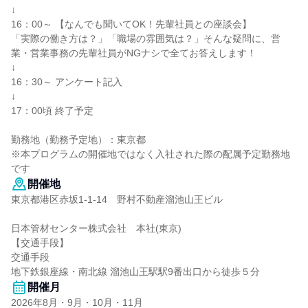
↓
16：00～ 【なんでも聞いてOK！先輩社員との座談会】
「実際の働き方は？」「職場の雰囲気は？」そんな疑問に、営
業・営業事務の先輩社員がNGナシで全てお答えします！
↓
16：30～ アンケート記入
↓
17：00頃 終了予定
勤務地（勤務予定地）：東京都
※本プログラムの開催地ではなく入社された際の配属予定勤務地
です
開催地
東京都港区赤坂1-1-14 野村不動産溜池山王ビル
日本管材センター株式会社 本社(東京)
【交通手段】
交通手段
地下鉄銀座線・南北線 溜池山王駅駅9番出口から徒歩５分
開催月
2026年8月・9月・10月・11月