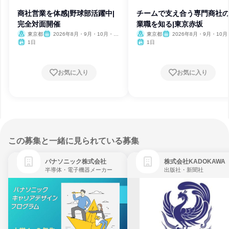
商社営業を体感|野球部活躍中|
チームで支え合う専門商社
完全対面開催
業職を知る|東京赤坂
東京都
2026年8月・9月・10月・11
東京都
2026年8月・9月・10月
月
月
1日
1日
お気に入り
お気に入り
この募集と一緒に見られている募集
パナソニック株式会社
株式会社KADOKAWA
半導体・電子機器メーカー
出版社・新聞社