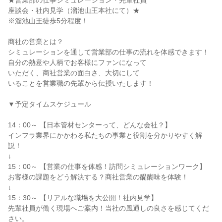
★営業部の仕事シミュレーション・先輩社員
座談会・社内見学（溜池山王本社にて）★
※溜池山王徒歩5分程度！
商社の営業とは？
シミュレーションを通して営業部の仕事の流れを体感できます！
自分の熱意や人柄でお客様にファンになって
いただく、商社営業の面白さ、大切にして
いることを営業職の先輩から伝授いたします！
▼予定タイムスケジュール
14：00～ 【日本管材センターって、どんな会社？】
インフラ業界にかかわる私たちの事業と役割を分かりやすく解
説！
↓
15：00～ 【営業の仕事を体感！訪問シミュレーションワーク】
お客様の課題をどう解決する？商社営業の醍醐味を体験！
↓
15：30～ 【リアルな職場を大公開！社内見学】
先輩社員が働く現場へご案内！当社の風通しの良さを感じてくだ
さい。