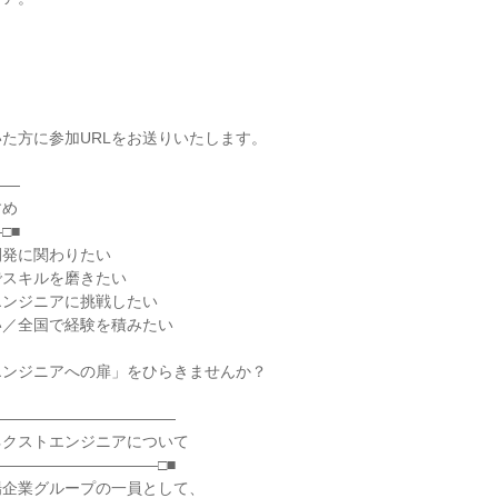
た方に参加URLをお送りいたします。
――
すめ
□■
開発に関わりたい
でスキルを磨きたい
エンジニアに挑戦したい
い／全国で経験を積みたい
エンジニアへの扉」をひらきませんか？
――――――――――――
ネクストエンジニアについて
――――――――――□■
場企業グループの一員として、