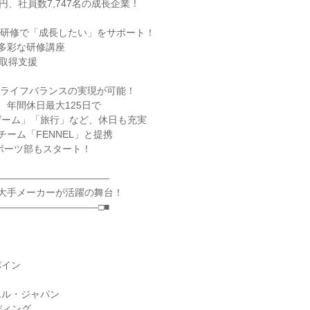
円、社員数7,747名の成長企業！
豊富な研修で「成長したい」をサポート！
の多彩な研修講座
格取得支援
ワークライフバランスの実現が可能！
、年間休日最大125日で
ゲーム」「旅行」など、休日も充実
チーム「FENNEL」と提携
スポーツ部もスタート！
――――――――――――
もの大手メーカーが活躍の舞台！
――――――――――□■
パイン
エル・ジャパン
ディング