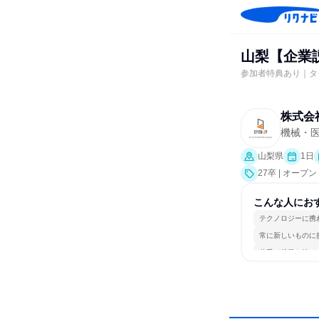
山梨【企業
参加者特典あり｜タ
株式会
機械・
山梨県
1日
27卒 | オー
こんな人にお
テクノロジーに携
常に新しいものに
若手が裁量を持て