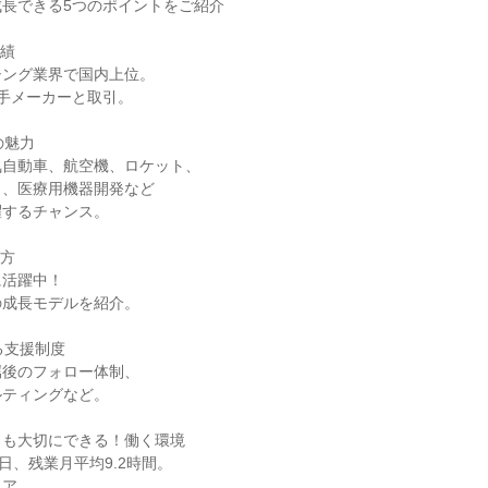
長できる5つのポイントをご紹介
実績
シング業界で国内上位。
大手メーカーと取引。
の魅力
気自動車、航空機、ロケット、
ト、医療用機器開発など
躍するチャンス。
き方
に活躍中！
の成長モデルを紹介。
る支援制度
属後のフォロー体制、
ルティングなど。
トも大切にできる！働く環境
日、残業月平均9.2時間。
リア。