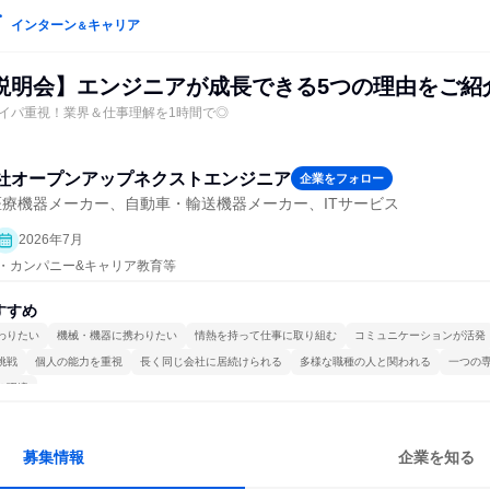
インターン
キャリア
＆
説明会】エンジニアが成長できる5つの理由をご紹
イパ重視！業界＆仕事理解を1時間で◎
社オープンアップネクストエンジニア
企業をフォロー
医療機器メーカー、自動車・輸送機器メーカー、ITサービス
2026年7月
プン・カンパニー&キャリア教育等
すすめ
わりたい
機械・機器に携わりたい
情熱を持って仕事に取り組む
コミュニケーションが活発
挑戦
個人の能力を重視
長く同じ会社に居続けられる
多様な職種の人と関われる
一つの
る環境
募集情報
企業を知る