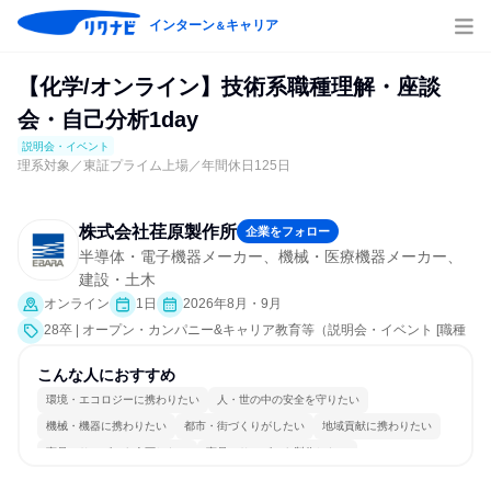
インターン
キャリア
＆
【化学/オンライン】技術系職種理解・座談
会・自己分析1day
説明会・イベント
理系対象／東証プライム上場／年間休日125日
株式会社荏原製作所
企業をフォロー
半導体・電子機器メーカー、機械・医療機器メーカー、
建設・土木
オンライン
1日
2026年8月・9月
28卒 | オープン・カンパニー&キャリア教育等（説明会・イベント [職種
研究、社員交流会、就活サポート、会社説明会、業界研究]）
こんな人におすすめ
環境・エコロジーに携わりたい
人・世の中の安全を守りたい
機械・機器に携わりたい
都市・街づくりがしたい
地域貢献に携わりたい
商品・サービスを企画したい
商品・サービスを製作したい
情熱を持って仕事に取り組む
女性が働きやすい環境で働ける