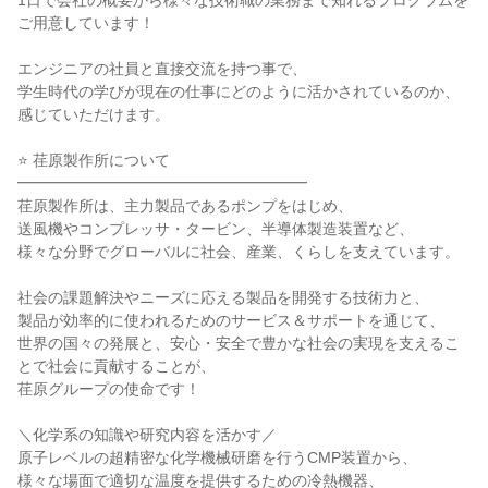
1日で会社の概要から様々な技術職の業務まで知れるプログラムを
ご用意しています！
エンジニアの社員と直接交流を持つ事で、
学生時代の学びが現在の仕事にどのように活かされているのか、
感じていただけます。
⭐ 荏原製作所について
━━━━━━━━━━━━━━━━━━━
荏原製作所は、主力製品であるポンプをはじめ、
送風機やコンプレッサ・タービン、半導体製造装置など、
様々な分野でグローバルに社会、産業、くらしを支えています。
社会の課題解決やニーズに応える製品を開発する技術力と、
製品が効率的に使われるためのサービス＆サポートを通じて、
世界の国々の発展と、安心・安全で豊かな社会の実現を支えるこ
とで社会に貢献することが、
荏原グループの使命です！
＼化学系の知識や研究内容を活かす／
原子レベルの超精密な化学機械研磨を行うCMP装置から、
様々な場面で適切な温度を提供するための冷熱機器、