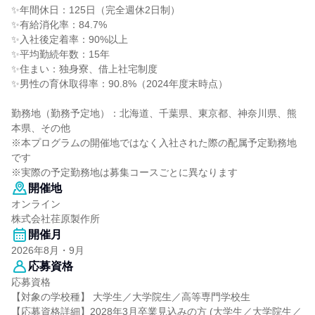
✨年間休日：125日（完全週休2日制）
✨有給消化率：84.7%
✨入社後定着率：90%以上
✨平均勤続年数：15年
✨住まい：独身寮、借上社宅制度
✨男性の育休取得率：90.8%（2024年度末時点）
勤務地（勤務予定地）：北海道、千葉県、東京都、神奈川県、熊
本県、その他
※本プログラムの開催地ではなく入社された際の配属予定勤務地
です
※実際の予定勤務地は募集コースごとに異なります
開催地
オンライン
株式会社荏原製作所
開催月
2026年8月・9月
応募資格
応募資格
【対象の学校種】 大学生／大学院生／高等専門学校生
【応募資格詳細】2028年3月卒業見込みの方 (大学生／大学院生／