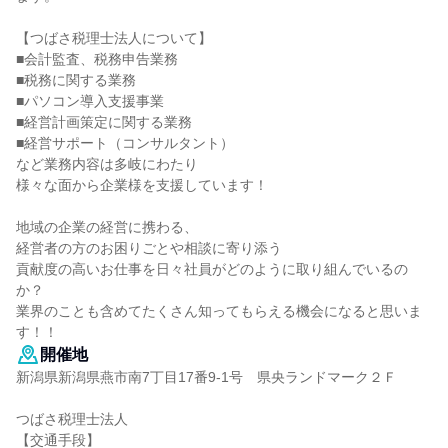
【つばさ税理士法人について】
■会計監査、税務申告業務
■税務に関する業務
■パソコン導入支援事業
■経営計画策定に関する業務
■経営サポート（コンサルタント）
など業務内容は多岐にわたり
様々な面から企業様を支援しています！
地域の企業の経営に携わる、
経営者の方のお困りごとや相談に寄り添う
貢献度の高いお仕事を日々社員がどのように取り組んでいるの
か？
業界のことも含めてたくさん知ってもらえる機会になると思いま
す！！
開催地
新潟県新潟県燕市南7丁目17番9-1号 県央ランドマーク２Ｆ
つばさ税理士法人
【交通手段】