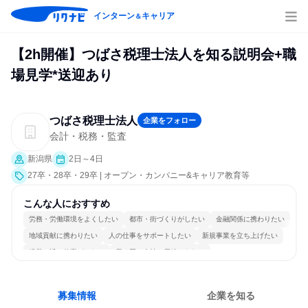
インターン
キャリア
＆
【2h開催】つばさ税理士法人を知る説明会+職
場見学*送迎あり
つばさ税理士法人
企業をフォロー
会計・税務・監査
新潟県
2日～4日
27卒・28卒・29卒 | オープン・カンパニー&キャリア教育等
こんな人におすすめ
労務・労働環境をよくしたい
都市・街づくりがしたい
金融関係に携わりたい
地域貢献に携わりたい
人の仕事をサポートしたい
新規事業を立ち上げたい
経営に近い仕事がしたい
長く同じ会社に居続けられる
一つの専門分野を極める
若手が裁量を持てる環境
募集情報
企業を知る