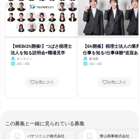
【WEB/2h開催!】つばさ税理士
【6h開催】税理士法人の業
法人を知る説明会+職場見学
仕事を知る!仕事体験*送迎あ
オンライン
新潟県
2日～4日
2日～4日
お気に入り
お気に入り
この募集と一緒に見られている募集
パナソニック株式会社
青山商事株式会社