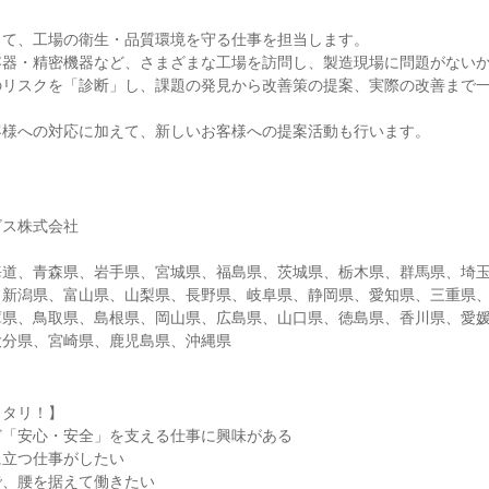
して、工場の衛生・品質環境を守る仕事を担当します。
容器・精密機器など、さまざまな工場を訪問し、製造現場に問題がない
のリスクを「診断」し、課題の発見から改善策の提案、実際の改善まで
客様への対応に加えて、新しいお客様への提案活動も行います。
ビス株式会社
海道、青森県、岩手県、宮城県、福島県、茨城県、栃木県、群馬県、埼
、新潟県、富山県、山梨県、長野県、岐阜県、静岡県、愛知県、三重県
庫県、鳥取県、島根県、岡山県、広島県、山口県、徳島県、香川県、愛
大分県、宮崎県、鹿児島県、沖縄県
ッタリ！】
ど「安心・安全」を支える仕事に興味がある
に立つ仕事がしたい
で、腰を据えて働きたい