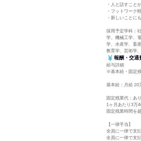
・人と話すこと
・フットワーク
・新しいことに
採用予定学科：
学、機械工学、
学、水産学、畜産
教育学、芸術学
報酬・交通
給与詳細
※基本給・固定
基本給：月給 20万
固定残業代：あ
1ヶ月あたり3万4
固定残業時間を
【一律手当】
全員に一律で支
全員に一律で支