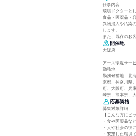
仕事内容
環境ドクターと
食品・医薬品・
異物混入や汚染
します。
また、既存のお
開催地
大阪府
アース環境サー
勤務地
勤務候補地：北
京都、神奈川県
府、大阪府、兵
崎県、熊本県、
応募資格
募集対象詳細
【こんな方にピ
・食や医薬品な
・人や社会の役
・安定した環境