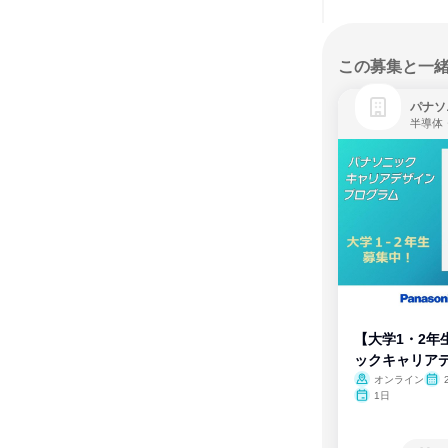
この募集と一
パナソ
半導体
【大学1・2年
ックキャリア
ム
オンライン
1日