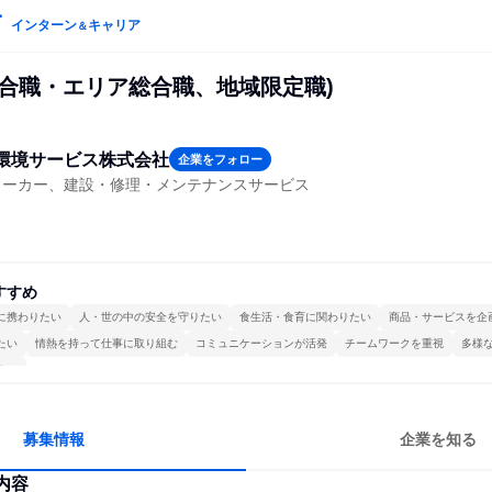
インターン
キャリア
＆
総合職・エリア総合職、地域限定職)
環境サービス株式会社
企業をフォロー
メーカー、建設・修理・メンテナンスサービス
すすめ
に携わりたい
人・世の中の安全を守りたい
食生活・食育に関わりたい
商品・サービスを企
たい
情熱を持って仕事に取り組む
コミュニケーションが活発
チームワークを重視
多様
する
募集情報
企業を知る
内容