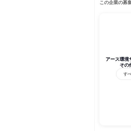
この企業の募
アース環境
その
す