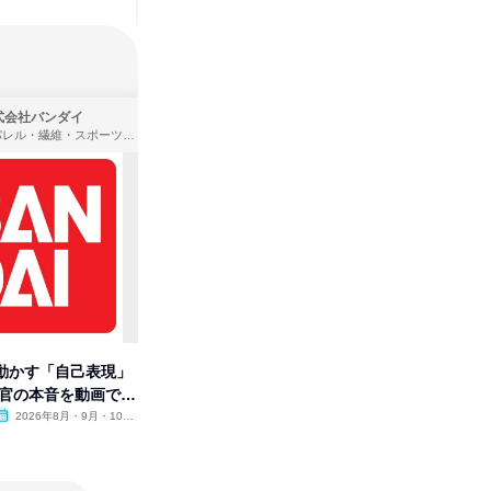
式会社バンダイ
株式会社住まいず
アパレル・繊維・スポーツメーカー、製造・メーカー、ゲーム制作・販売
製造・メーカー、建築設計
動かす「自己表現」
先着順・選考なし|注文住宅の総
企画営業
考官の本音を動画で公
合職|会社説明会&社長座談会
を超えお
2026年8月・9月・10
オンライン
2026年8月・9月
オンラ
月・11月・12月
1日
1日