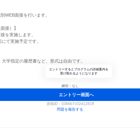
別WEB面接を行います。
員面接）】
面接を実施します。
面にて実施予定です。
 大学指定の履歴書など、形式は自由です。
エントリーするとプログラムの詳細案内を
受け取れるようになります
締切：なし
エントリー画面へ
原稿ID：
0366b7c02d1281ff
問題を報告する