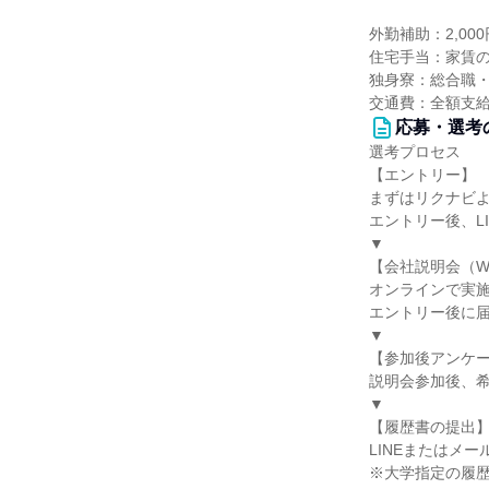
外勤補助：2,00
住宅手当：家賃の
独身寮：総合職・
交通費：全額支
応募・選考
選考プロセス
【エントリー】
まずはリクナビ
エントリー後、L
▼
【会社説明会（W
オンラインで実
エントリー後に届
▼
【参加後アンケ
説明会参加後、
▼
【履歴書の提出
LINEまたはメ
※大学指定の履