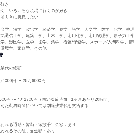
が好き
軽く、いろいろな現場に行くのが好き
も前向きに挑戦したい
社会学、法学、政治学、経済学、商学、語学、人文学、数学、化学、物
電気通信工学、建築工学、土木工学、応用化学、応用物理学、原子力工
学、獣医学、医学、歯学、薬学、看護/保健学、スポーツ/人間科学、情
、環境学、家政学、その他
費
残業代の総額
4000円 〜 25万6000円
り
000円 〜 4万2700円（固定残業時間：1ヶ月あたり20時間）
超えた勤務時間については別途残業代を支給する
払われる通勤・皆勤・家族手当金額：あり
払われるその他手当金額：あり