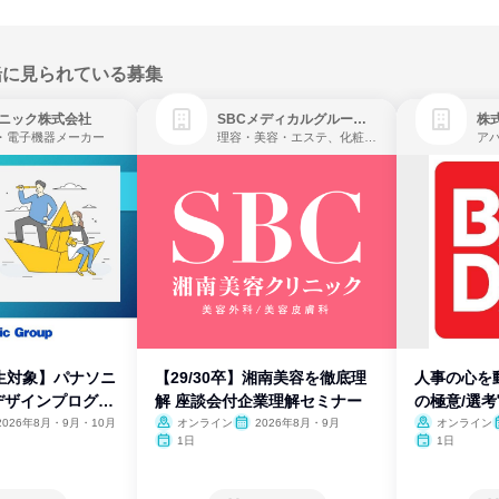
緒に見られている募集
ニック株式会社
SBCメディカルグループ株式会社
株
・電子機器メーカー
理容・美容・エステ、化粧品・理美容用品小売、医療・病院
生対象】パナソニ
【29/30卒】湘南美容を徹底理
人事の心を
デザインプログラ
解 座談会付企業理解セミナー
の極意/選
開
2026年8月・9月・10月
オンライン
2026年8月・9月
オンライン
1日
1日