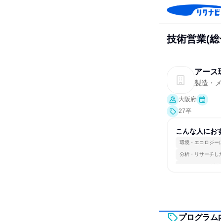
技術営業(
アース
製造・
大阪府
27卒
こんな人にお
環境・エコロジー
分析・リサーチし
人とたくさん会話
プログラム