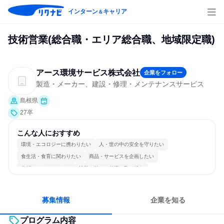
インターン
キャリア
＆
技術営業(総合職・エリア総合職、地域限定職)
アース環境サービス株式会社
企業をフォロー
製造・メーカー、建設・修理・メンテナンスサービス
島根県
27卒
こんな人におすすめ
環境・エコロジーに携わりたい
人・世の中の安全を守りたい
食生活・食育に関わりたい
商品・サービスを企画したい
分析・リサーチしたい
情熱を持って仕事に取り組む
コミュニケーションが活発
チームワークを重視
多様な職種の人と関われる
人とたくさん会話する
募集情報
企業を知る
プログラム内容