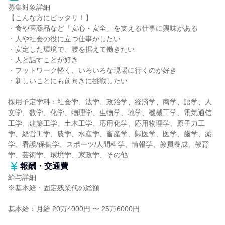
募集対象詳細
【こんな方にピッタリ！】
・食や医薬品など「安心・安全」を支える仕事に興味がある
・人や社会の役に立つ仕事がしたい
・安定した環境で、腰を据えて働きたい
・人と話すことが好き
・フットワーク軽く、いろいろな現場に行くのが好き
・新しいことにも前向きに挑戦したい
採用予定学科：社会学、法学、政治学、経済学、商学、語学、人
文学、数学、化学、物理学、生物学、地学、機械工学、電気通信
工学、建築工学、土木工学、応用化学、応用物理学、原子力工
学、経営工学、農学、水産学、畜産学、獣医学、医学、歯学、薬
学、看護/保健学、スポーツ/人間科学、情報学、教員養成、教育
学、芸術学、環境学、家政学、その他
報酬・交通費
給与詳細
※基本給・固定残業代の総額
基本給：月給 20万4000円 〜 25万6000円