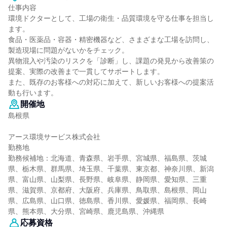
仕事内容
環境ドクターとして、工場の衛生・品質環境を守る仕事を担当し
ます。
食品・医薬品・容器・精密機器など、さまざまな工場を訪問し、
製造現場に問題がないかをチェック。
異物混入や汚染のリスクを「診断」し、課題の発見から改善策の
提案、実際の改善まで一貫してサポートします。
また、既存のお客様への対応に加えて、新しいお客様への提案活
動も行います。
開催地
島根県
アース環境サービス株式会社
勤務地
勤務候補地：北海道、青森県、岩手県、宮城県、福島県、茨城
県、栃木県、群馬県、埼玉県、千葉県、東京都、神奈川県、新潟
県、富山県、山梨県、長野県、岐阜県、静岡県、愛知県、三重
県、滋賀県、京都府、大阪府、兵庫県、鳥取県、島根県、岡山
県、広島県、山口県、徳島県、香川県、愛媛県、福岡県、長崎
県、熊本県、大分県、宮崎県、鹿児島県、沖縄県
応募資格