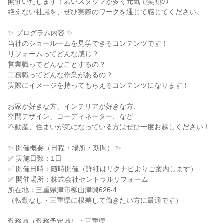
開催いたします！若いスタッフが多く元気で笑顔の
絶えない社風を、ぜひ実際のワークを通じて感じてください。
✨ プログラム内容 ✨
当社のショールームを見学できるコンテンツです！
リフォームってどんな感じ？
営業職ってどんなことするの？
工務職ってどんな作業があるの？
実際にイメージを持ってもらえるコンテンツになります！
お家が好きな方、インテリアが好きな方、
空間デザイン、コーディネーター、など
不動産、住まいが気になっている方はぜひ一度お越しください！
✨ 開催概要（日程・場所・期間） ✨
✅ 実施日数：1日
✅ 開催日時：随時開催（詳細はリクナビよりご案内します）
✅ 開催場所：株式会社セントラルリフォーム
所在地：三重県津市柳山津興626-4
（転勤なし・三重県に根差して働きたい方に最適です）
勤務地（勤務予定地）：三重県