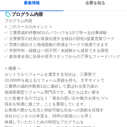
募集情報
企業を知る
プログラム内容
プログラム内容
⭐ このコースのポイント ⭐
✅ 三重県成約件数NO1のノウハウを1日で学べる仕事体験
✅ 元警察官の社長が直接伝授する独自の防犯×提案営業ワーク
✅ 営業の面白さと地域貢献の実感をワークで体感できます
✅ 学部学科・経験は一切不問！未経験から成長できる環境
✅ 参加者全員に社長や若手スタッフからの丁寧なフィードバック
⭐ 概要 ⭐
セントラルリフォームを運営する当社は、三重県で
20,000件を超えるリフォーム実績を持ち、大手サイトで
三重県の成約件数第1位に連続して選ばれる実力派の
地域密着型リフォーム専門店です。私たちは古い家を
ただ改修するのではなく「過去の思い出や魅力を保ちつつ
現在を快適に過ごす」ことを重視しています。
お客様の豊かな生活と持続可能な社会への貢献を目指す
当社のビジネスの本質を、28卒の皆様にいち早く
体感していただくための特別なプログラムを