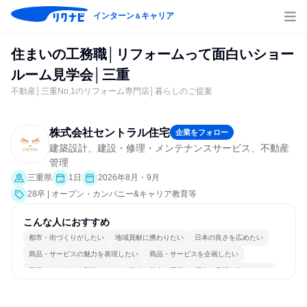
インターン
キャリア
＆
住まいの工務職│リフォームって面白いショー
ルーム見学会│三重
不動産│三重No.1のリフォーム専門店│暮らしのご提案
株式会社セントラル住宅
企業をフォロー
建築設計、建設・修理・メンテナンスサービス、不動産
管理
三重県
1日
2026年8月・9月
28卒 | オープン・カンパニー&キャリア教育等
こんな人におすすめ
都市・街づくりがしたい
地域貢献に携わりたい
日本の良さを広めたい
商品・サービスの魅力を表現したい
商品・サービスを企画したい
商品・サービスを製作したい
個人の能力を重視
明確な目標を追いかける
一つの専門分野を極める
若手が裁量を持てる環境