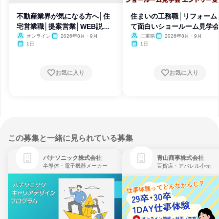
不動産業界が気になる方へ│住
住まいの工務職│リフォーム
宅営業職│提案営業│WEB説明
て面白いショールーム見学会
会
三重
オンライン
2026年8月・9月
三重県
2026年8月・9月
1日
1日
お気に入り
お気に入り
この募集と一緒に見られている募集
パナソニック株式会社
青山商事株式会社
半導体・電子機器メーカー
百貨店・アパレル小売