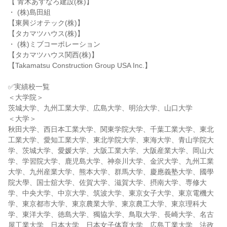
【 青木あすなろ建設(株)】
・ (株)島田組
【東興ジオテック(株)】
【タカマツハウス(株)】
・ (株)ミブコーポレーション
【タカマツハウス関西(株)】
【Takamatsu Construction Group USA Inc.】
✅実績校一覧
＜大学院＞
茨城大学、九州工業大学、広島大学、明治大学、山口大学
＜大学＞
秋田大学、西日本工業大学、関東学院大学、千葉工業大学、東北
工業大学、愛知工業大学、東北学院大学、東海大学、青山学院大
学、茨城大学、愛媛大学、大阪工業大学、大阪産業大学、岡山大
学、学習院大学、鹿児島大学、神奈川大学、金沢大学、九州工業
大学、九州産業大学、熊本大学、群馬大学、慶應義塾大学、國學
院大學、国士舘大学、佐賀大学、滋賀大学、摂南大学、専修大
学、中央大学、中京大学、筑波大学、東京女子大学、東京電機大
学、東京都市大学、東京農業大学、東京農工大学、東京理科大
学、東洋大学、徳島大学、獨協大学、鳥取大学、長崎大学、名古
屋工業大学、日本大学、日本女子体育大学、広島工業大学、法政