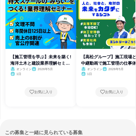
【施工管理を学ぶ】未来を築く!
【高松グループ】施工現場
海洋土木と建設業界理解セミナ
中継動画で施工管理の仕事
ー
オンライン
2026年5月
オンライン
2026年5月
1日
1日
お気に入り
お気に入り
この募集と一緒に見られている募集