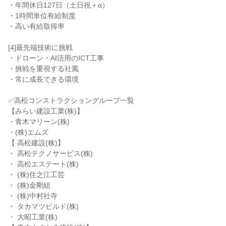
・年間休日127日（土日祝＋α）
・1時間単位有給制度
・高い有給取得率
[4]最先端技術に挑戦
・ドローン・AI活用のICT工事
・挑戦を重視する社風
・常に成長できる環境
✅高松コンストラクショングループ一覧
【みらい建設工業(株)】
・青木マリーン(株)
・(株)エムズ
【 高松建設(株)】
・ 高松テクノサービス(株)
・ 高松エステート(株)
・ (株)住之江工芸
・ (株)金剛組
・ (株)中村社寺
・ タカマツビルド(株)
・ 大昭工業(株)