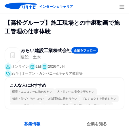
インターン
キャリア
＆
【高松グループ】施工現場との中継動画で施
工管理の仕事体験
みらい建設工業株式会社
企業をフォロー
建設・土木
オンライン
1日
2026年5月
28卒 | オープン・カンパニー&キャリア教育等
こんな人におすすめ
環境・エコロジーに携わりたい
人・世の中の安全を守りたい
都市・街づくりがしたい
地域貢献に携わりたい
プロジェクトを推進したい
チームを統率したい
チームワークを重視
長く同じ会社に居続けられる
一つの専門分野を極める
人とたくさん会話する
募集情報
企業を知る