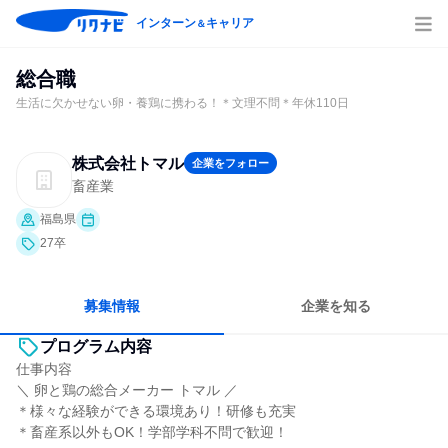
インターン
キャリア
＆
総合職
生活に欠かせない卵・養鶏に携わる！＊文理不問＊年休110日
株式会社トマル
企業をフォロー
畜産業
福島県
27卒
募集情報
企業を知る
プログラム内容
仕事内容
＼ 卵と鶏の総合メーカー トマル ／
＊様々な経験ができる環境あり！研修も充実
＊畜産系以外もOK！学部学科不問で歓迎！