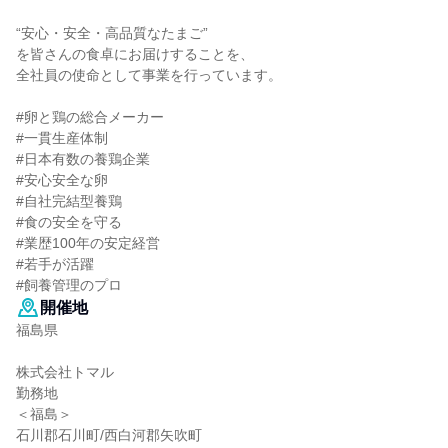
“安心・安全・高品質なたまご”
を皆さんの食卓にお届けすることを、
全社員の使命として事業を行っています。
#卵と鶏の総合メーカー
#一貫生産体制
#日本有数の養鶏企業
#安心安全な卵
#自社完結型養鶏
#食の安全を守る
#業歴100年の安定経営
#若手が活躍
#飼養管理のプロ
開催地
福島県
株式会社トマル
勤務地
＜福島＞
石川郡石川町/西白河郡矢吹町