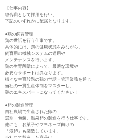
【仕事内容】
総合職として採用を行い、
下記のいずれかに配属となります。
●鶏の飼育管理
鶏の世話を行う仕事です。
具体的には、鶏の健康状態をみながら、
飼育用の機械システムの運用や
メンテナンスを行います。
鶏の生育段階によって、最適な環境や
必要なサポートは異なります。
様々な生育段階の鶏の世話＝管理業務を通じ
当社の一貫生産体制をマスターし、
鶏のエキスパートになってください！
●卵の製造管理
自社農場で生産された卵の
選別・包装、温泉卵の製造を行う仕事です。
他にも、お菓子やマヨネーズ向けの
「液卵」も製造しています。
当社にて製造した商品は、