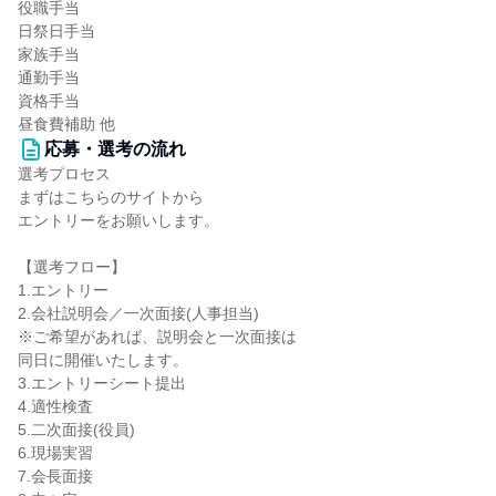
役職手当
日祭日手当
家族手当
通勤手当
資格手当
昼食費補助 他
応募・選考の流れ
選考プロセス
まずはこちらのサイトから
エントリーをお願いします。
【選考フロー】
1.エントリー
2.会社説明会／一次面接(人事担当)
※ご希望があれば、説明会と一次面接は
同日に開催いたします。
3.エントリーシート提出
4.適性検査
5.二次面接(役員)
6.現場実習
7.会長面接