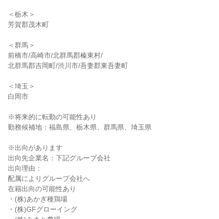
＜栃木＞
芳賀郡茂木町
＜群馬＞
前橋市/高崎市/北群馬郡榛東村/
北群馬郡吉岡町/渋川市/吾妻郡東吾妻町
＜埼玉＞
白岡市
※将来的に転勤の可能性あり
勤務候補地：福島県、栃木県、群馬県、埼玉県
※出向があります
出向先企業名：下記グループ会社
出向理由：
配属によりグループ会社へ
在籍出向の可能性あり
・(株)あかぎ種鶏場
・(株)GFグローイング