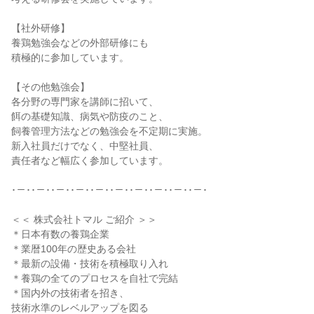
【社外研修】
養鶏勉強会などの外部研修にも
積極的に参加しています。
【その他勉強会】
各分野の専門家を講師に招いて、
餌の基礎知識、病気や防疫のこと、
飼養管理方法などの勉強会を不定期に実施。
新入社員だけでなく、中堅社員、
責任者など幅広く参加しています。
･－･･－･･－･･－･･－･･－･･－･･－･･－･･－･
＜＜ 株式会社トマル ご紹介 ＞＞
＊日本有数の養鶏企業
＊業暦100年の歴史ある会社
＊最新の設備・技術を積極取り入れ
＊養鶏の全てのプロセスを自社で完結
＊国内外の技術者を招き、
技術水準のレベルアップを図る