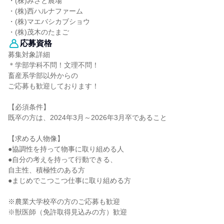
・(株)みさと農場
・(株)西ハルナファーム
・(株)マエバシカブショウ
・(株)茂木のたまご
応募資格
募集対象詳細
＊学部学科不問！文理不問！
畜産系学部以外からの
ご応募も歓迎しております！
【必須条件】
既卒の方は、2024年3月～2026年3月卒であること
【求める人物像】
●協調性を持って物事に取り組める人
●自分の考えを持って行動できる、
自主性、積極性のある方
●まじめでこつこつ仕事に取り組める方
※農業大学校卒の方のご応募も歓迎
※獣医師（免許取得見込みの方）歓迎