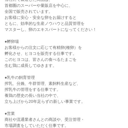
首都圏のスーパーや量販店を中心に、
全国で販売されています。
お客様に安心・安全な卵をお届けすると
ともに、効率的な生産ノウハウと品質管理を
マスターし、卵のエキスパートになってください！
●孵卵場
お客様からの注文に応じて有精卵(種卵）を
孵化させ、ヒヨコを販売する仕事です。
このヒヨコは、皆さんの食べるたまごを
生む鶏に成長してゆきます。
●乳牛の飼育管理
搾乳、分娩、牛群管理、素飼料生産など、
搾乳牛の管理をする仕事です。
養鶏の歴史の長い当社の中で、
立ち上げから20年足らずの新しい事業です。
●営業
商社や流通業者さんとの商談や、受注管理・
市場調査をしていただく仕事です。