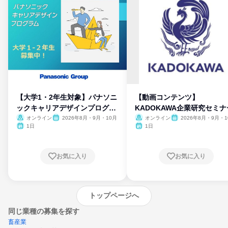
【大学1・2年生対象】パナソニ
【動画コンテンツ】
ックキャリアデザインプログラ
KADOKAWA企業研究セミナ
ム
オンライン
2026年8月・9月・10月
オンライン
2026年8月・9月・1
月・11月・12月
1日
1日
お気に入り
お気に入り
トップページへ
同じ業種の募集を探す
畜産業