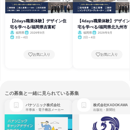
【2days職業体験】デザイン住
【4days職業体験】デザイ
宅を学べる/福岡県吉富町
宅を学べる/福岡県北九州市
福岡県
2026年9月
福岡県
2026年9月
2日～4日
2日～4日
お気に入り
お気に入り
この募集と一緒に見られている募集
パナソニック株式会社
株式会社KADOKAWA
半導体・電子機器メーカー
出版社・新聞社