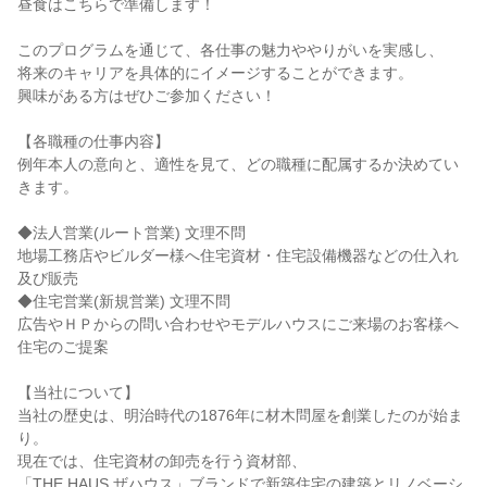
昼食はこちらで準備します！
このプログラムを通じて、各仕事の魅力ややりがいを実感し、
将来のキャリアを具体的にイメージすることができます。
興味がある方はぜひご参加ください！
【各職種の仕事内容】
例年本人の意向と、適性を見て、どの職種に配属するか決めてい
きます。
◆法人営業(ルート営業) 文理不問
地場工務店やビルダー様へ住宅資材・住宅設備機器などの仕入れ
及び販売
◆住宅営業(新規営業) 文理不問
広告やＨＰからの問い合わせやモデルハウスにご来場のお客様へ
住宅のご提案
【当社について】
当社の歴史は、明治時代の1876年に材木問屋を創業したのが始ま
り。
現在では、住宅資材の卸売を行う資材部、
「THE HAUS ザハウス」ブランドで新築住宅の建築とリノベーシ