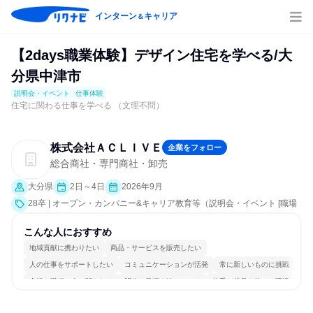
インターン
キャリア
＆
【2days職業体験】デザイン住宅を学べる/大
分県中津市
説明会・イベント
仕事体験
住宅に関わる仕事を学べる （文理不問）
株式会社ＡＣＬＩＶＥ
企業をフォロー
総合商社・専門商社・卸売
大分県
2日～4日
2026年9月
28卒 | オープン・カンパニー&キャリア教育等（説明会・イベント [職場
見学会、社員交流会]、仕事体験）
こんな人におすすめ
地域貢献に携わりたい
商品・サービスを販売したい
人の仕事をサポートしたい
コミュニケーションが活発
常に新しいものに挑戦
多様な職種の人と関われる
明確な目標を追いかける
若手が裁量を持てる環境
人とたくさん会話する
目標に追われず働ける