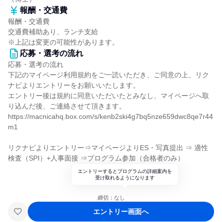
報酬・交通費
報酬・交通費
交通費補助あり、ランチ支給
※上記は変更の可能性があります。
応募・選考の流れ
応募・選考の流れ
下記のマイページ利用規約をご一読いただき、ご同意の上、リク
ナビよりエントリーをお願いいたします。
エントリー後は規約に同意いただいたとみなし、マイページへ取
り込んだ後、ご連絡させて頂きます。
https://macnicahq.box.com/s/kenb2ski4g7bq5nze659dwc8qe7r44
m1
リクナビよりエントリー⇒マイページよりES・写真提出 ⇒ 適性
検査（SPI）+人事面接 ⇒プログラム参加（合格者のみ）
エントリーするとプログラムの詳細案内を
受け取れるようになります
締切：なし
エントリー画面へ