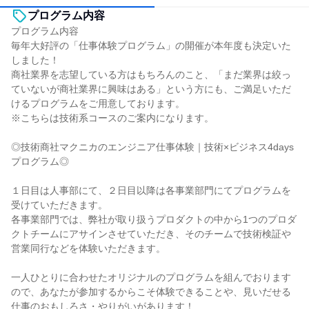
プログラム内容
プログラム内容
毎年大好評の「仕事体験プログラム」の開催が本年度も決定いた
しました！
商社業界を志望している方はもちろんのこと、「まだ業界は絞っ
ていないが商社業界に興味はある」という方にも、ご満足いただ
けるプログラムをご用意しております。
※こちらは技術系コースのご案内になります。
◎技術商社マクニカのエンジニア仕事体験｜技術×ビジネス4days
プログラム◎
１日目は人事部にて、２日目以降は各事業部門にてプログラムを
受けていただきます。
各事業部門では、弊社が取り扱うプロダクトの中から1つのプロダ
クトチームにアサインさせていただき、そのチームで技術検証や
営業同行などを体験いただきます。
一人ひとりに合わせたオリジナルのプログラムを組んでおります
ので、あなたが参加するからこそ体験できることや、見いだせる
仕事のおもしろさ・やりがいがあります！