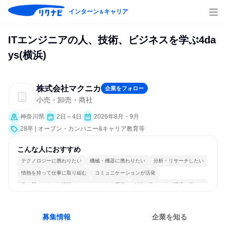
インターン
キャリア
＆
ITエンジニアの人、技術、ビジネスを学ぶ4da
ys(横浜)
株式会社マクニカ
企業をフォロー
小売・卸売・商社
神奈川県
2日～4日
2026年8月・9月
28卒 | オープン・カンパニー&キャリア教育等
こんな人におすすめ
テクノロジーに携わりたい
機械・機器に携わりたい
分析・リサーチしたい
情熱を持って仕事に取り組む
コミュニケーションが活発
常に新しいものに挑戦
チームワークを重視
女性が働きやすい環境で働ける
若手が裁量を持てる環境
人とたくさん会話する
募集情報
企業を知る