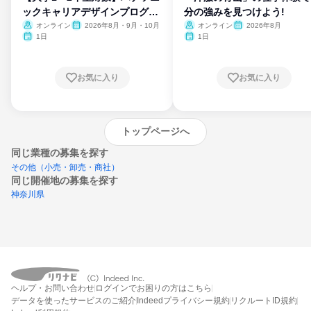
ックキャリアデザインプログラ
分の強みを見つけよう!
ム
オンライン
2026年8月・9月・10月
オンライン
2026年8月
1日
1日
お気に入り
お気に入り
トップページへ
同じ業種の募集を探す
その他（小売・卸売・商社）
同じ開催地の募集を探す
神奈川県
エントリーするとプログラムの詳細案内を
ヘルプ・お問い合わせ
ログインでお困りの方はこちら
受け取れるようになります
データを使ったサービスのご紹介
Indeedプライバシー規約
リクルートID規約