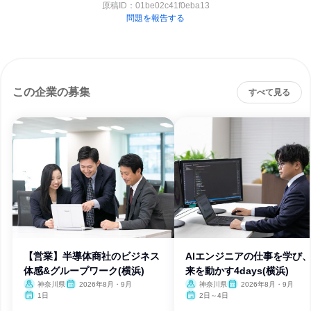
原稿ID：
01be02c41f0eba13
問題を報告する
この企業の募集
すべて見る
【営業】半導体商社のビジネス
AIエンジニアの仕事を学び
体感&グループワーク(横浜)
来を動かす4days(横浜)
神奈川県
2026年8月・9月
神奈川県
2026年8月・9月
1日
2日～4日