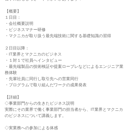
【概要】
１日目：
・会社概要説明
・ビジネスマナー研修
・マクニカが取り扱う最先端技術に関する基礎知識の習得
２日目以降：
・IT業界とマクニカのビジネス
・１対１で社員へインタビュー
・最先端製品の技術検証や提案ロープレなどによるエンジニア業
務体験
・先輩社員に同行し取引先への営業同行
・プログラムで取り組んだワークの成果発表
【詳細】
◇事業部門からの生きたビジネス説明
実際にその業界で働く事業部門の担当者から、IT業界とマクニカ
のビジネスについて講義します。
◇実業務への参加による体感