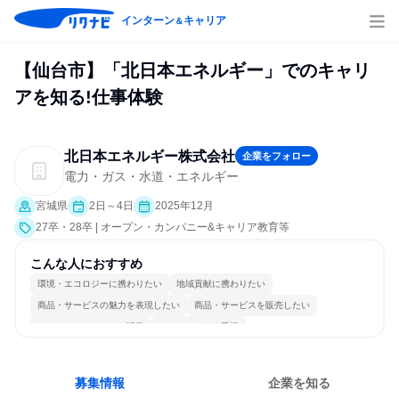
インターン
キャリア
＆
【仙台市】「北日本エネルギー」でのキャリ
アを知る!仕事体験
北日本エネルギー株式会社
企業をフォロー
電力・ガス・水道・エネルギー
宮城県
2日～4日
2025年12月
27卒・28卒 | オープン・カンパニー&キャリア教育等
こんな人におすすめ
環境・エコロジーに携わりたい
地域貢献に携わりたい
商品・サービスの魅力を表現したい
商品・サービスを販売したい
コミュニケーションが活発
チームワークを重視
女性が働きやすい環境で働ける
長く同じ会社に居続けられる
自分の好きな場所で働ける
人とたくさん会話する
募集情報
企業を知る