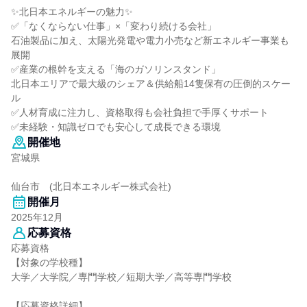
✨北日本エネルギーの魅力✨
✅「なくならない仕事」×「変わり続ける会社」
石油製品に加え、太陽光発電や電力小売など新エネルギー事業も
展開
✅産業の根幹を支える「海のガソリンスタンド」
北日本エリアで最大級のシェア＆供給船14隻保有の圧倒的スケー
ル
✅人材育成に注力し、資格取得も会社負担で手厚くサポート
✅未経験・知識ゼロでも安心して成長できる環境
開催地
宮城県
仙台市 (北日本エネルギー株式会社)
開催月
2025年12月
応募資格
応募資格
【対象の学校種】
大学／大学院／専門学校／短期大学／高等専門学校
【応募資格詳細】