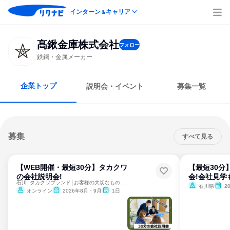
インターン
キャリア
＆
髙鍬金庫株式会社
フォロー
鉄鋼・金属メーカー
企業トップ
説明会・イベント
募集一覧
募集
すべて見る
【WEB開催・最短30分】タカクワ
【最短30分
の会社説明会!
会!会社見学
石川│タカクワブランド│お客様の大切なものを守る企業
石川県
2
オンライン
2026年8月・9月
1日