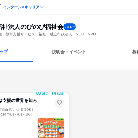
インターン
キャリア
＆
福祉法人のびのび福祉会
フォロー
護・教育支援サービス・福祉・独立行政法人・NGO・NPO
ップ
説明会・イベント
募
締切：8月31日
は支援の世界を知ろ
装自由でスマホ参加OK！
2026年8月・9月・10月