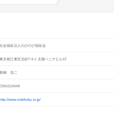
社会福祉法人のびのび福祉会
東京都江東区北砂7-9-1 太陽ベニヤビル1F
青柳 浩二
0356324048
http://www.nobihuku.or.jp/