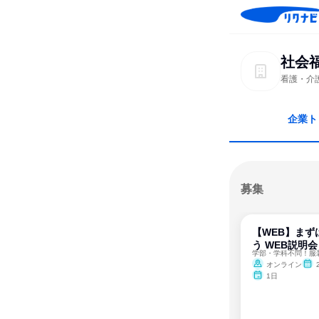
社会
看護・介
企業ト
募集
【WEB】まず
う WEB説明会
学部・学科不問！服
オンライン
1日