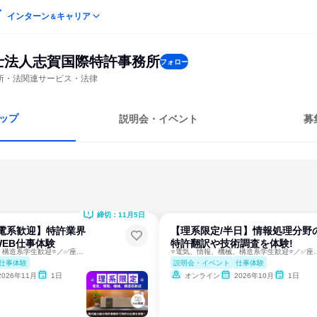
インターン
キャリア
＆
士法人志賀国際特許事務所
フォロー
所・法関連サービス・法律
ップ
説明会・イベント
募
締切：11月5日
機電系歓迎】特許業界
【理系限定/半日】情報処理分野
EB仕事体験
特許翻訳や技術調査を体験!
⭐電気、情報、機械、構造系学生歓迎⭐／✅座学あり✅ワークあり
⭐電気、情報、機械、構造系学生
仕事体験
説明会・イベント
仕事体験
2026年11月
1日
オンライン
2026年10月
1日