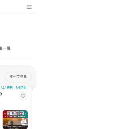
集一覧
すべて見る
締切：9月25日
締切：8月27日
の
【理系限定/半日】国内最大級事務
所の特許翻訳業務を体験!
歓迎⭐／✅座学あり✅ワークあり
⭐電気、情報、機械、構造系学生歓迎⭐／✅座学あり✅ワークあり
説明会・イベント
仕事体験
東京都
2026年9月
1日