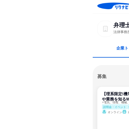
弁理
法律事務
企業ト
募集
【理系限定!
や業務を知るW
説明会・イベント
オンライン