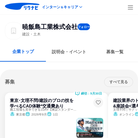
インターン
キャリア
＆
暁飯島工業株式会社
フォロー
建設・土木
企業トップ
説明会・イベント
募集一覧
募集
すべて見る
締切：9月30日
東京･文理不問/建設のプロの技を
建設業界のト
学べるCAD体験*交通費あり
&座談会<選
施工現場も見学できる1DAY【東証スタンダード市場上場企業】
東京都
2026年9月
1日
オンライン