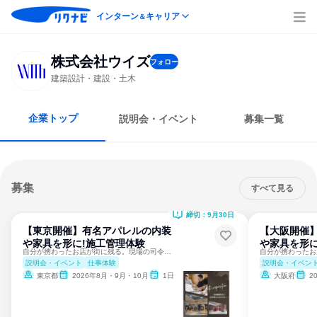
インターン
キャリア
＆
株式会社ウイズ
フォロー
建築設計・建設・土木
企業トップ
説明会・イベント
募集一覧
募集
すべて見る
締切：9月30日
【東京開催】有名アパレルの内装
【大阪開催
や家具を形に!施工管理体験
や家具を形に
自分が携わったお店が街に残る。現場の司令塔を目指したい方へ。
説明会・イベント
仕事体験
説明会・イベン
東京都
2026年8月・9月・10月
1日
大阪府
2