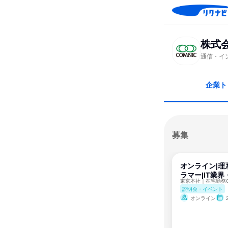
株式
通信・イ
企業ト
募集
オンライン|理
ラマー|IT業
説明会・イベント
オンライン