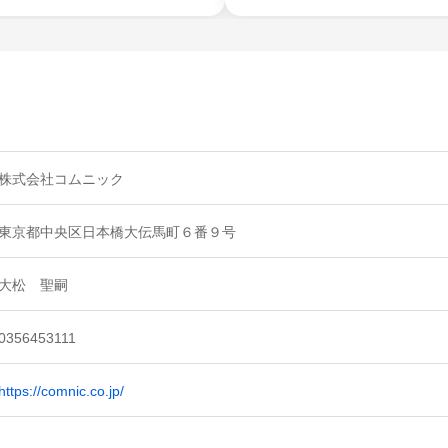
株式会社コムニック
東京都中央区日本橋大伝馬町６番９号
大松 聖嗣
0356453111
https://comnic.co.jp/