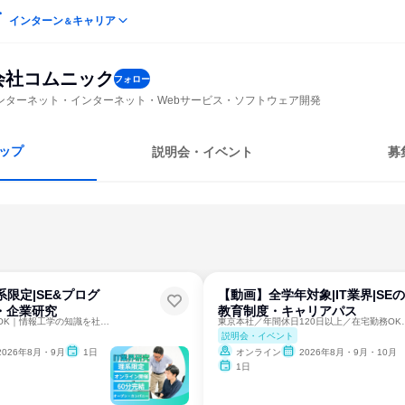
インターン
キャリア
＆
会社コムニック
フォロー
ンターネット・インターネット・Webサービス・ソフトウェア開発
ップ
説明会・イベント
募
系限定|SE&プログ
【動画】全学年対象|IT業界|SEの
界・企業研究
教育制度・キャリアパス
東京本社｜在宅勤務OK｜情報工学の知識を社会インフラへ
東京本社／年間休日120
説明会・イベント
2026年8月・9月
1日
オンライン
2026年8月・9月・10月
1日