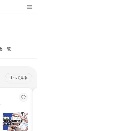
集一覧
すべて見る
東京開催|理系|SE&プログラマー|
見学あり説明会&座談会
日以上／在宅勤務OK／研修制度が充実
東京本社｜在宅勤務OK｜情報工学の知識を社会インフラへ
説明会・イベント
東京都
2026年8月・9月
1日