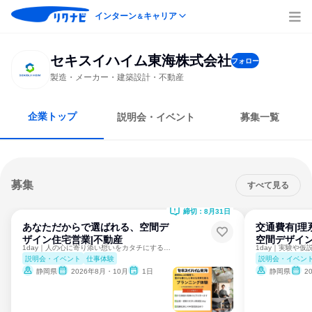
インターン
キャリア
＆
セキスイハイム東海株式会社
フォロー
製造・メーカー・建築設計・不動産
企業トップ
説明会・イベント
募集一覧
募集
すべて見る
締切：8月31日
あなただからで選ばれる、空間デ
交通費有|理
ザイン住宅営業|不動産
空間デザイ
1day｜人の心に寄り添い想いをカタチにする空間提案
説明会・イベント
仕事体験
説明会・イベン
静岡県
2026年8月・10月
1日
静岡県
2