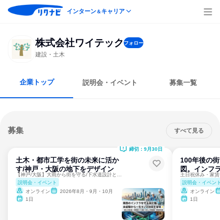
インターン
キャリア
＆
株式会社ワイテック
フォロー
建設・土木
企業トップ
説明会・イベント
募集一覧
募集
すべて見る
締切：9月30日
土木・都市工学を街の未来に活か
100年後の
す/神戸・大阪の地下をデザイン
図。インフ
【神戸/大阪】大雨から街を守る/下水道設計という消えない仕事
説明会・イベント
説明会・イベン
オンライン
2026年8月・9月・10月
オンライン
1日
1日