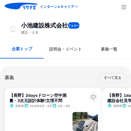
インターン
キャリア
＆
小池建設株式会社
フォロー
建設・土木
企業トップ
説明会・イベント
募集一覧
募集
すべて見る
【長野】2daysドローン空中測
【長野】1d
量・3次元設計体験!文理不問
建設会社見
長野県
2026年8月・9月
2日～4日
長野県
2