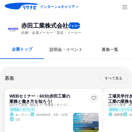
インターン
キャリア
＆
赤田工業株式会社
フォロー
鉄鋼・金属メーカー・製造・メーカー
企業トップ
説明会・イベント
募集一覧
募集
すべて見る
WEBセミナー・60分|赤田工業の
工場見学付き
業務と働き方を知ろう!
工業の業務を
設計から製造、納品まで一気通貫！モノづくりに興味のある方へ
説明会・イベント
説明会・イベン
オンライン
2026年8月・9月・10月
長野県
2
1日