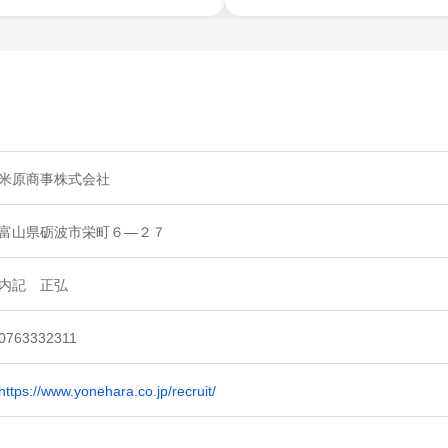
米原商事株式会社
富山県砺波市栄町６―２７
内記 正弘
0763332311
https://www.yonehara.co.jp/recruit/