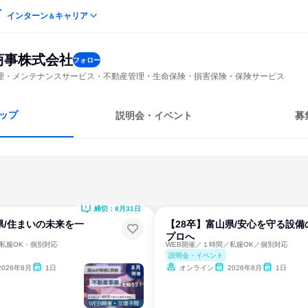
インターン
キャリア
＆
商事株式会社
フォロー
理・メンテナンスサービス・不動産管理・生命保険・損害保険・保険サービス
ップ
説明会・イベント
募
締切：8月31日
県/住まいの未来を一
【28卒】富山県/安心を守る設備
プロへ
私服OK・個別対応
WEB開催／１時間／私服OK／個別対応
説明会・イベント
2026年8月
1日
オンライン
2026年8月
1日