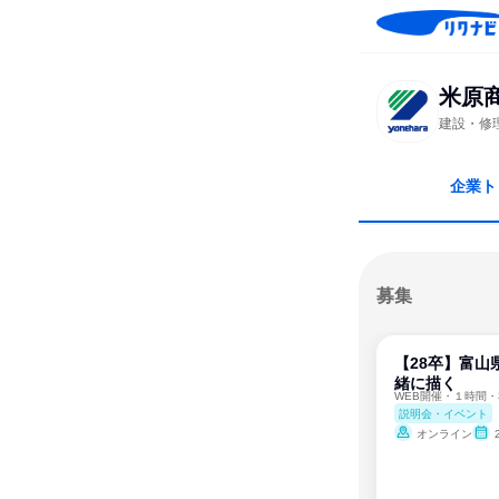
米原
建設・修
企業ト
募集
【28卒】富山
緒に描く
WEB開催・１時間・
説明会・イベント
オンライン