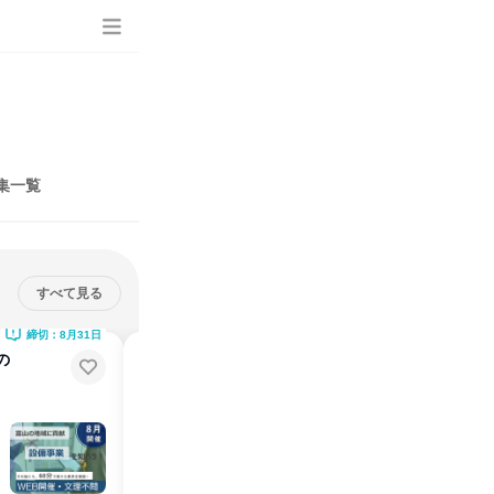
集一覧
すべて見る
締切：8月31日
締切：8月31日
の
【28卒】富山県/地域の暮らしをエ
ネルギーで支える!
WEB開催／１時間／私服OK／個別対応
説明会・イベント
オンライン
2026年8月
1日