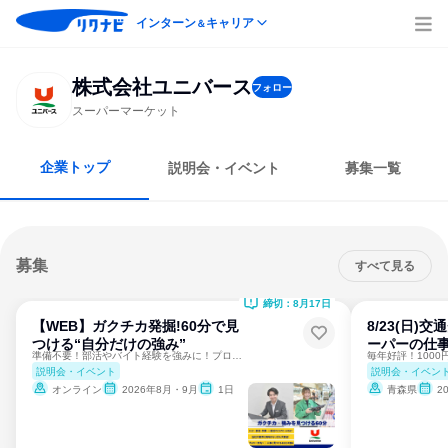
インターン
キャリア
＆
株式会社ユニバース
フォロー
スーパーマーケット
企業トップ
説明会・イベント
募集一覧
募集
すべて見る
締切：8月17日
【WEB】ガクチカ発掘!60分で見
8/23(日)
つける“自分だけの強み”
ーパーの仕
準備不要！部活やバイト経験を強みに！プロが教える自己PR術✨
説明会・イベント
説明会・イベン
オンライン
2026年8月・9月
1日
青森県
2