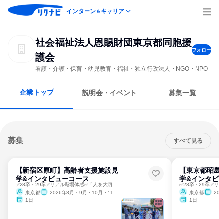
インターン
キャリア
＆
社会福祉法人恩賜財団東京都同胞援
フォロー
護会
看護・介護・保育・幼児教育・福祉・独立行政法人・NGO・NPO
企業トップ
説明会・イベント
募集一覧
募集
すべて見る
【新宿区原町】高齢者支援施設見
【東京都昭
学&インタビューコース
学&インタ
✅28卒・29卒✅リアル職場体感✅「人を大切にする」職場環境
東京都
2026年8月・9月・10月・11月・12月
東京都
2
1日
1日