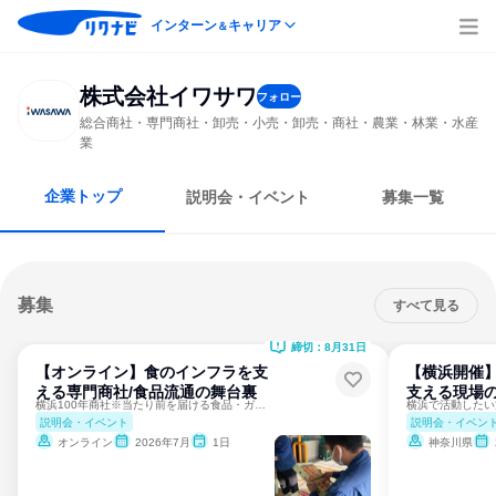
インターン
キャリア
＆
株式会社イワサワ
フォロー
総合商社・専門商社・卸売・小売・卸売・商社・農業・林業・水産
業
企業トップ
説明会・イベント
募集一覧
募集
すべて見る
締切：8月31日
【オンライン】食のインフラを支
【横浜開催】
える専門商社/食品流通の舞台裏
支える現場
横浜100年商社※当たり前を届ける食品・ガス・運輸を担う商社
説明会・イベント
説明会・イベン
オンライン
2026年7月
1日
神奈川県