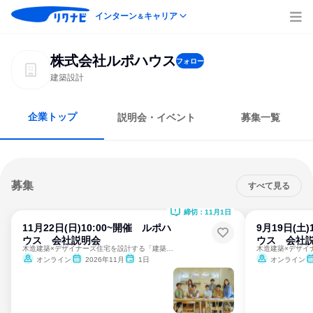
インターン
キャリア
＆
株式会社ルポハウス
フォロー
建築設計
企業トップ
説明会・イベント
募集一覧
募集
すべて見る
締切：11月1日
11月22日(日)10:00~開催 ルポハ
9月19日(土
ウス 会社説明会
ウス 会社
木造建築×デザイナーズ住宅を設計する「建築設計」とは？
オンライン
2026年11月
1日
オンライン