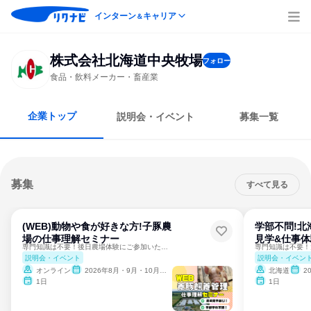
インターン
キャリア
＆
株式会社北海道中央牧場
フォロー
食品・飲料メーカー・畜産業
企業トップ
説明会・イベント
募集一覧
募集
すべて見る
(WEB)動物や食が好きな方!子豚農
学部不問!北
場の仕事理解セミナー
見学&仕事体
専門知識は不要！後日農場体験にご参加いただけます！
説明会・イベント
説明会・イベン
オンライン
2026年8月・9月・10月・11月
北海道
2
1日
1日